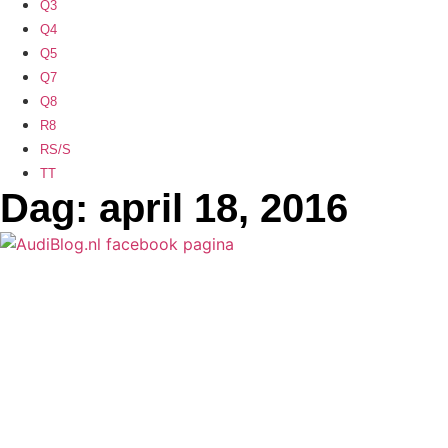
Q3
Q4
Q5
Q7
Q8
R8
RS/S
TT
Dag: april 18, 2016