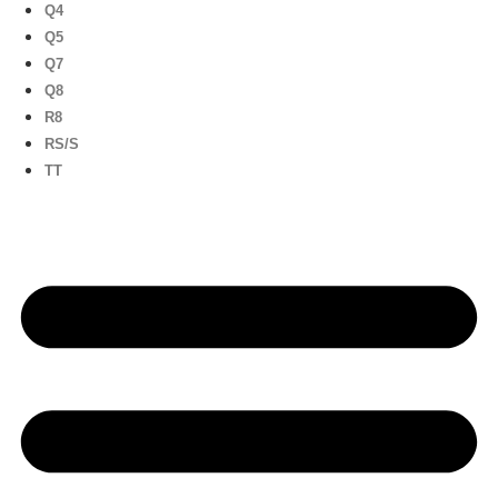
Q4
Q5
Q7
Q8
R8
RS/S
TT