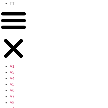
TT
A1
A3
A4
A5
A6
A7
A8