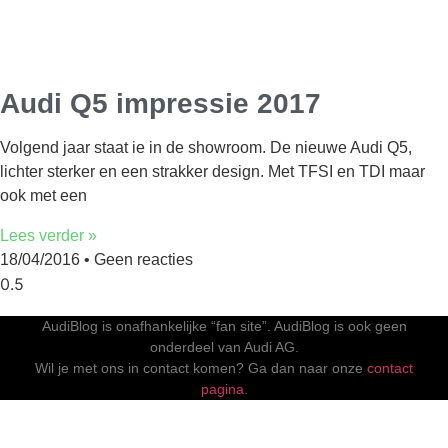
Audi Q5 impressie 2017
Volgend jaar staat ie in de showroom. De nieuwe Audi Q5,
lichter sterker en een strakker design. Met TFSI en TDI maar
ook met een
Lees verder »
18/04/2016
Geen reacties
AudiBlog is onafhankelijke “fan site”. AudiBlog is ook geen
onderdeel van Audi AG.
Wil je met ons in contact komen? Ga dan naar onze
contact
pagina.