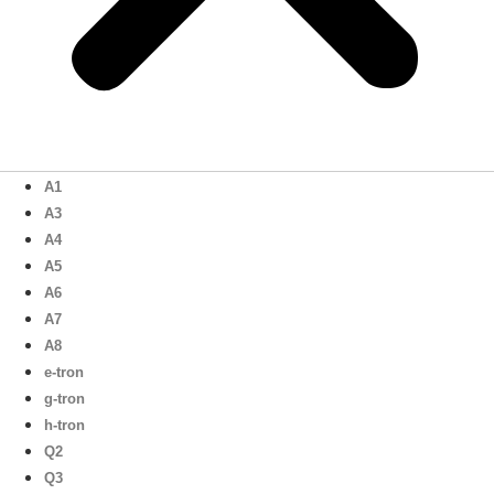
A1
A3
A4
A5
A6
A7
A8
e-tron
g-tron
h-tron
Q2
Q3