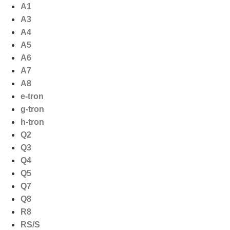
Ga
A1
naar
A3
de
A4
inhoud
A5
A6
A7
A8
e-tron
g-tron
h-tron
Q2
Q3
Q4
Q5
Q7
Q8
R8
RS/S