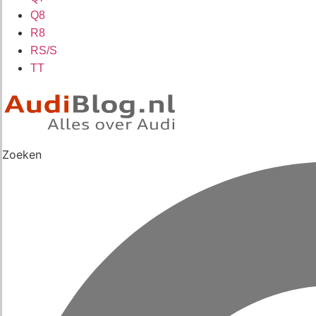
Q8
R8
RS/S
TT
Zoeken