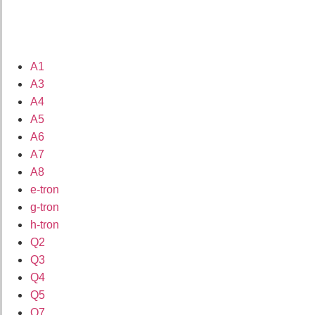
A1
A3
A4
A5
A6
A7
A8
e-tron
g-tron
h-tron
Q2
Q3
Q4
Q5
Q7