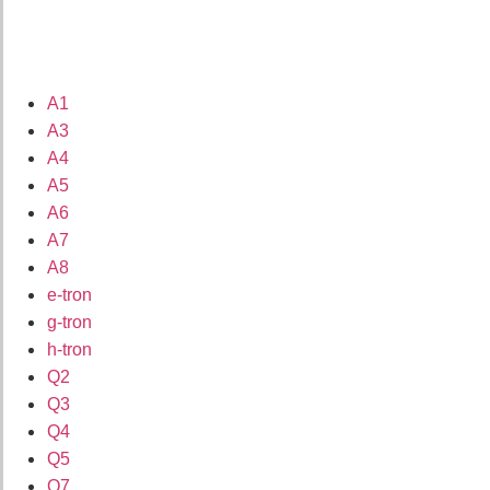
A1
A3
A4
A5
A6
A7
A8
e-tron
g-tron
h-tron
Q2
Q3
Q4
Q5
Q7