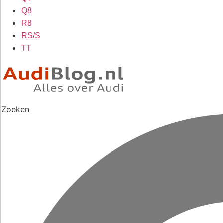
Q8
R8
RS/S
TT
Zoeken