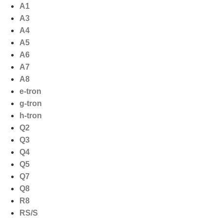
Ga
A1
naar
A3
de
A4
inhoud
A5
A6
A7
A8
e-tron
g-tron
h-tron
Q2
Q3
Q4
Q5
Q7
Q8
R8
RS/S