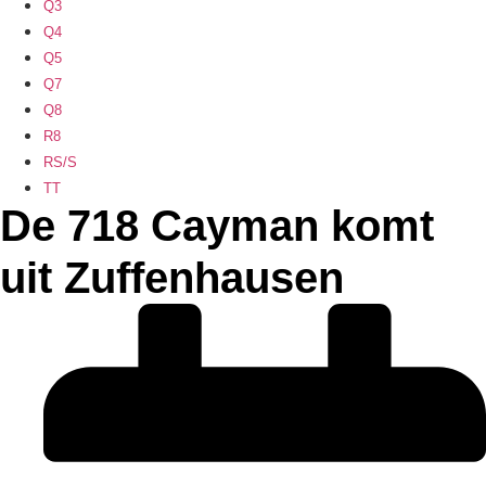
Q3
Q4
Q5
Q7
Q8
R8
RS/S
TT
De 718 Cayman komt
uit Zuffenhausen