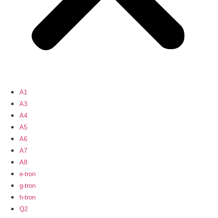
A1
A3
A4
A5
A6
A7
A8
e-tron
g-tron
h-tron
Q2