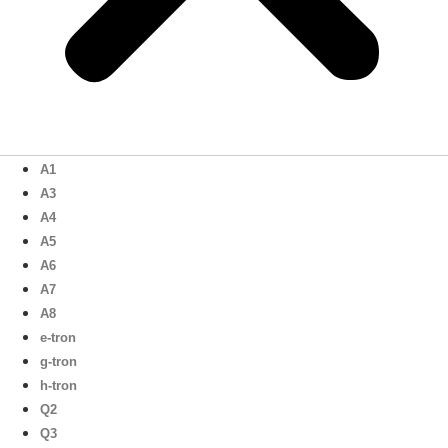
A1
A3
A4
A5
A6
A7
A8
e-tron
g-tron
h-tron
Q2
Q3