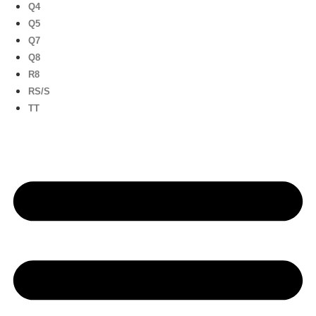
Q4
Q5
Q7
Q8
R8
RS/S
TT