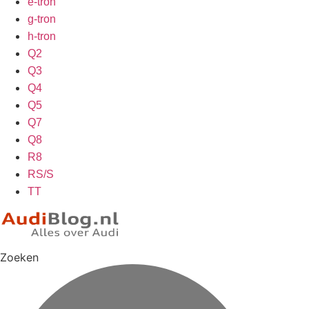
e-tron
g-tron
h-tron
Q2
Q3
Q4
Q5
Q7
Q8
R8
RS/S
TT
Zoeken