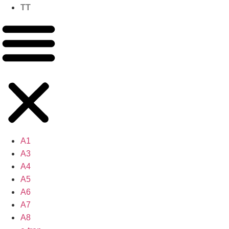
TT
A1
A3
A4
A5
A6
A7
A8