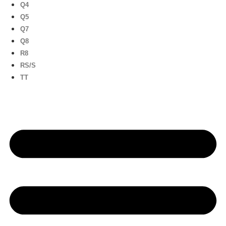
Q4
Q5
Q7
Q8
R8
RS/S
TT