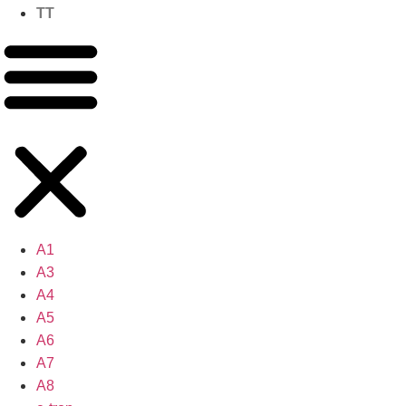
TT
A1
A3
A4
A5
A6
A7
A8