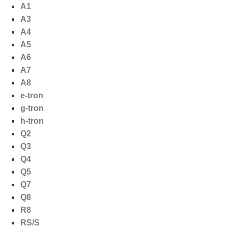
Ga
A1
naar
A3
de
A4
inhoud
A5
A6
A7
A8
e-tron
g-tron
h-tron
Q2
Q3
Q4
Q5
Q7
Q8
R8
RS/S