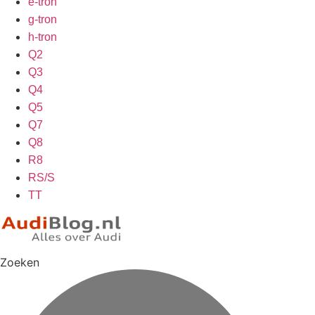
e-tron
g-tron
h-tron
Q2
Q3
Q4
Q5
Q7
Q8
R8
RS/S
TT
Zoeken