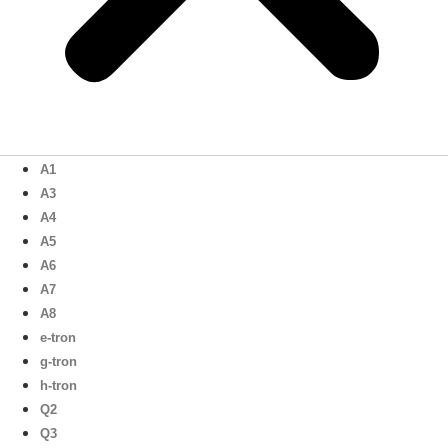
A1
A3
A4
A5
A6
A7
A8
e-tron
g-tron
h-tron
Q2
Q3