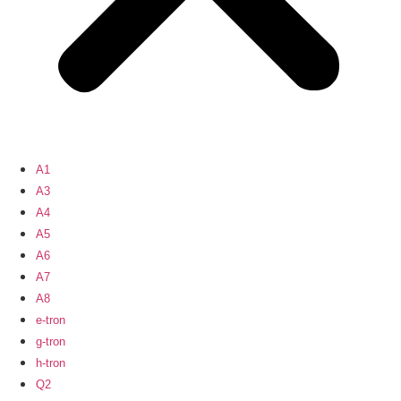
A1
A3
A4
A5
A6
A7
A8
e-tron
g-tron
h-tron
Q2