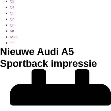
Q3
Q4
Q5
Q7
Q8
R8
RS/S
TT
Nieuwe Audi A5
Sportback impressie