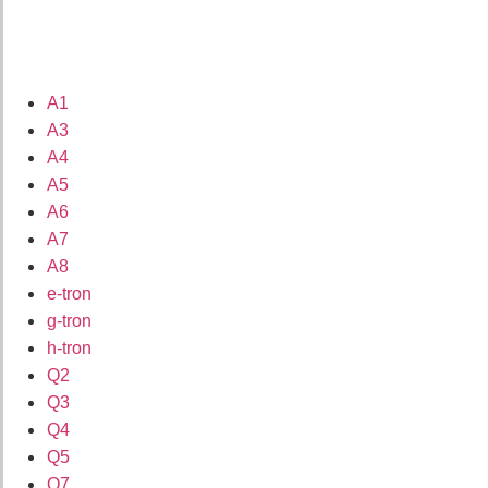
A1
A3
A4
A5
A6
A7
A8
e-tron
g-tron
h-tron
Q2
Q3
Q4
Q5
Q7