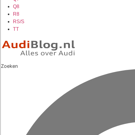
Q8
R8
RS/S
TT
Zoeken