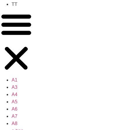
TT
A1
A3
A4
A5
A6
A7
A8