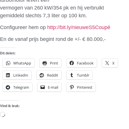
vermogen van 260 kW/354 pk en hij verbruikt
gemiddeld slechts 7,3 liter op 100 km.
Configureer hem op
http://bit.ly/nieuweS5Coupé
En de vanaf prijs begint rond de +/- € 80.000,-
Dit delen:
WhatsApp
Print
Facebook
X
LinkedIn
Reddit
Tumblr
Telegram
E-mail
Pinterest
Vind ik leuk:
Aan
het