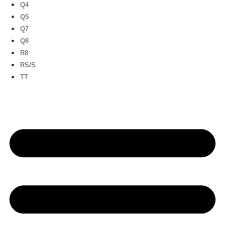
Q4
Q5
Q7
Q8
R8
RS/S
TT