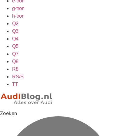
e-tron
g-tron
h-tron
Q2
Q3
Q4
Q5
Q7
Q8
R8
RS/S
TT
Zoeken