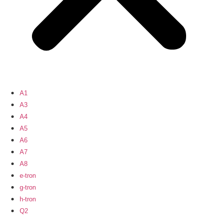
A1
A3
A4
A5
A6
A7
A8
e-tron
g-tron
h-tron
Q2