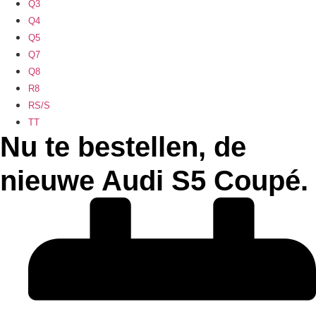
Q3
Q4
Q5
Q7
Q8
R8
RS/S
TT
Nu te bestellen, de
nieuwe Audi S5 Coupé.