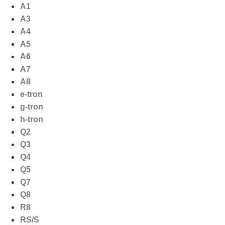
Ga
A1
naar
A3
de
A4
inhoud
A5
A6
A7
A8
e-tron
g-tron
h-tron
Q2
Q3
Q4
Q5
Q7
Q8
R8
RS/S