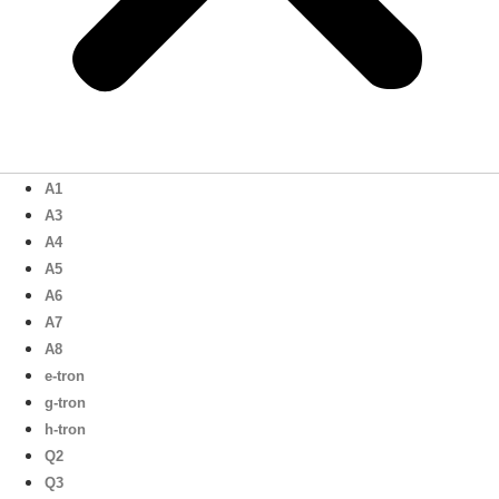
A1
A3
A4
A5
A6
A7
A8
e-tron
g-tron
h-tron
Q2
Q3