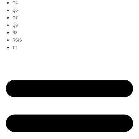
Q4
Q5
Q7
Q8
R8
RS/S
TT