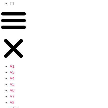
TT
A1
A3
A4
A5
A6
A7
A8