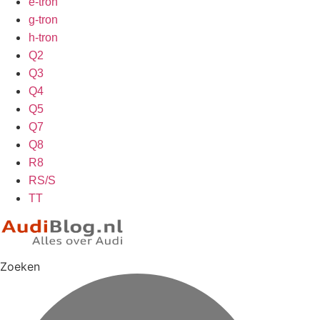
e-tron
g-tron
h-tron
Q2
Q3
Q4
Q5
Q7
Q8
R8
RS/S
TT
Zoeken