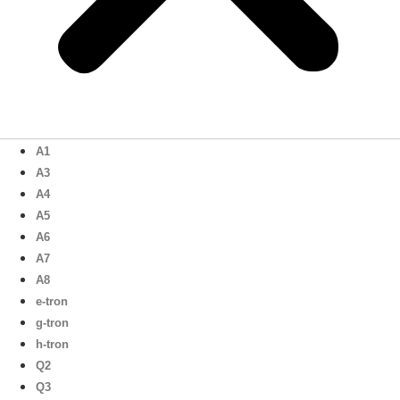
A1
A3
A4
A5
A6
A7
A8
e-tron
g-tron
h-tron
Q2
Q3