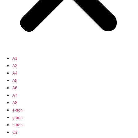
A1
A3
A4
A5
A6
A7
A8
e-tron
g-tron
h-tron
Q2