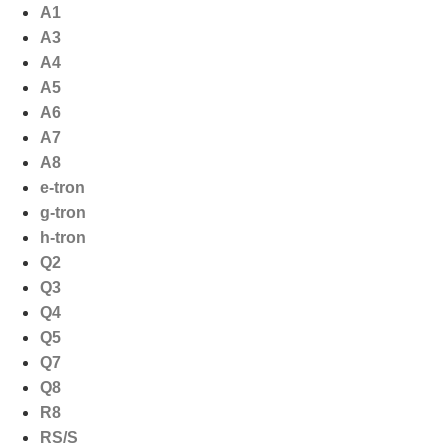
Ga
A1
naar
A3
de
A4
inhoud
A5
A6
A7
A8
e-tron
g-tron
h-tron
Q2
Q3
Q4
Q5
Q7
Q8
R8
RS/S