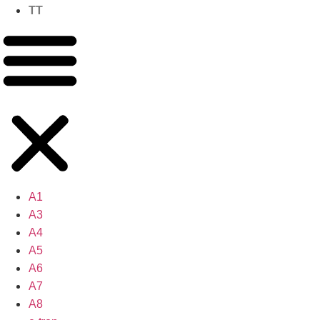
TT
A1
A3
A4
A5
A6
A7
A8