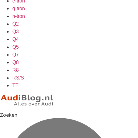
e-tron
g-tron
h-tron
Q2
Q3
Q4
Q5
Q7
Q8
R8
RS/S
TT
Zoeken