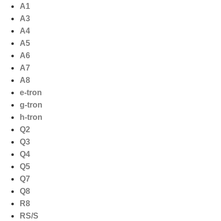
Ga
A1
naar
A3
de
A4
inhoud
A5
A6
A7
A8
e-tron
g-tron
h-tron
Q2
Q3
Q4
Q5
Q7
Q8
R8
RS/S