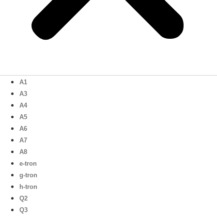
A1
A3
A4
A5
A6
A7
A8
e-tron
g-tron
h-tron
Q2
Q3