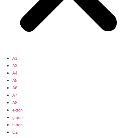
A1
A3
A4
A5
A6
A7
A8
e-tron
g-tron
h-tron
Q2