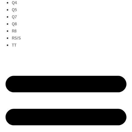
Q4
Q5
Q7
Q8
R8
RS/S
TT