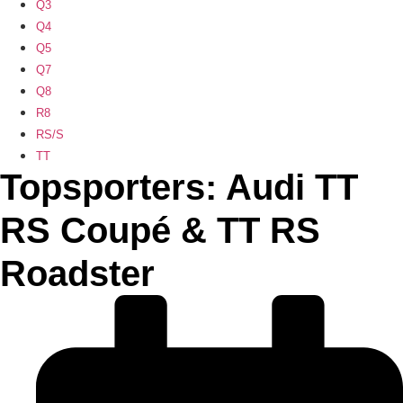
Q3
Q4
Q5
Q7
Q8
R8
RS/S
TT
Topsporters: Audi TT
RS Coupé & TT RS
Roadster