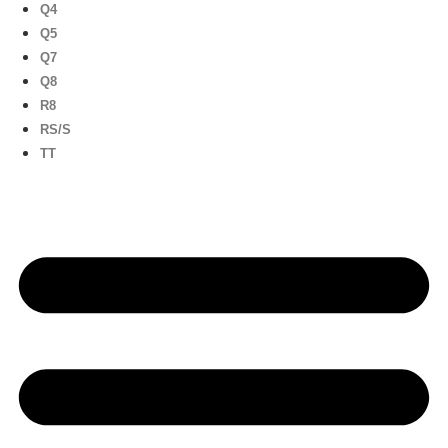
Q4
Q5
Q7
Q8
R8
RS/S
TT