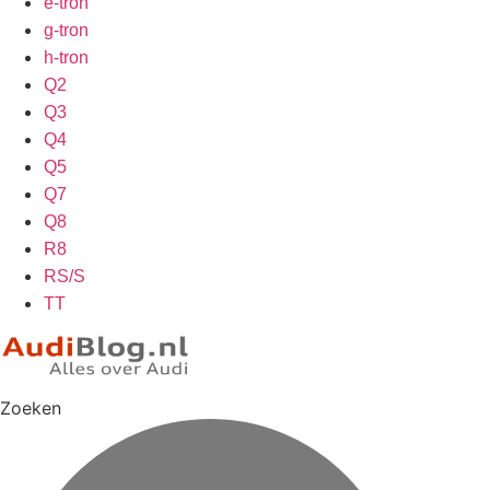
e-tron
g-tron
h-tron
Q2
Q3
Q4
Q5
Q7
Q8
R8
RS/S
TT
Zoeken