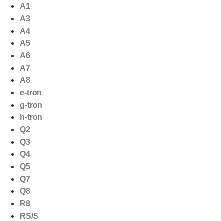
Ga
A1
naar
A3
de
A4
inhoud
A5
A6
A7
A8
e-tron
g-tron
h-tron
Q2
Q3
Q4
Q5
Q7
Q8
R8
RS/S