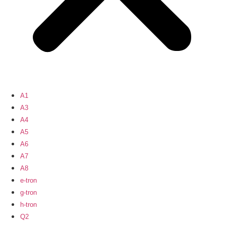
A1
A3
A4
A5
A6
A7
A8
e-tron
g-tron
h-tron
Q2