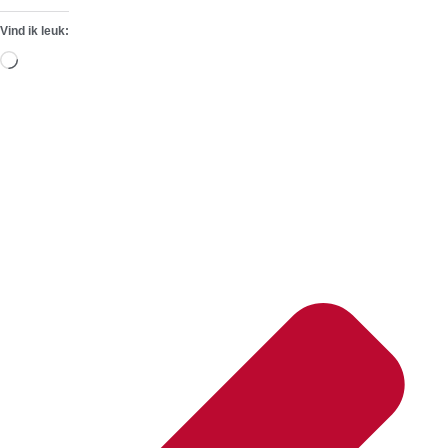
Vind ik leuk:
Aan
het
laden...