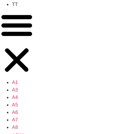
TT
A1
A3
A4
A5
A6
A7
A8