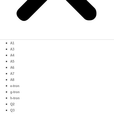
A1
A3
A4
A5
A6
A7
A8
e-tron
g-tron
h-tron
Q2
Q3