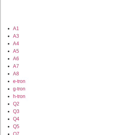
A1
A3
A4
A5
A6
A7
A8
e-tron
g-tron
h-tron
Q2
Q3
Q4
Q5
Q7