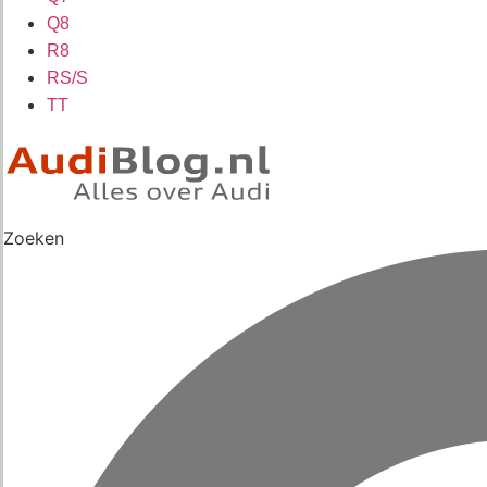
Q8
R8
RS/S
TT
Zoeken