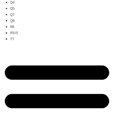
Q4
Q5
Q7
Q8
R8
RS/S
TT