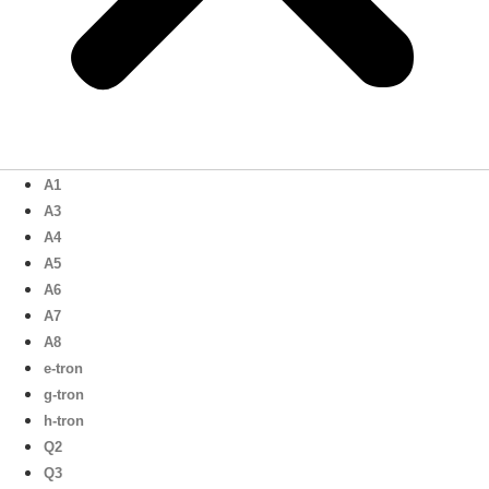
A1
A3
A4
A5
A6
A7
A8
e-tron
g-tron
h-tron
Q2
Q3