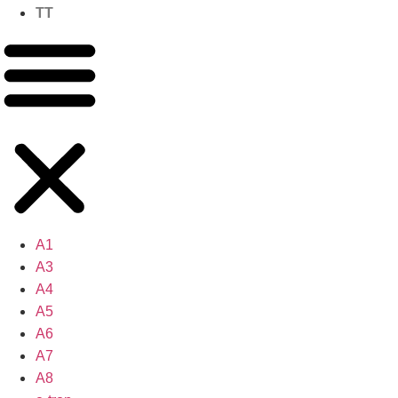
TT
A1
A3
A4
A5
A6
A7
A8