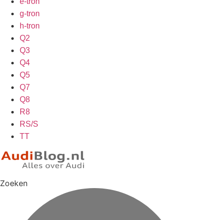
e-tron
g-tron
h-tron
Q2
Q3
Q4
Q5
Q7
Q8
R8
RS/S
TT
Zoeken