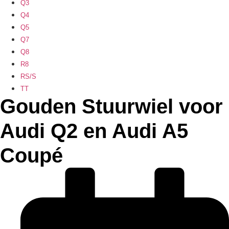
Q3
Q4
Q5
Q7
Q8
R8
RS/S
TT
Gouden Stuurwiel voor
Audi Q2 en Audi A5
Coupé