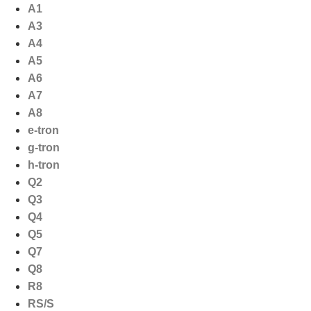
Ga
A1
naar
A3
de
A4
inhoud
A5
A6
A7
A8
e-tron
g-tron
h-tron
Q2
Q3
Q4
Q5
Q7
Q8
R8
RS/S