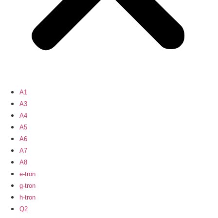
A1
A3
A4
A5
A6
A7
A8
e-tron
g-tron
h-tron
Q2