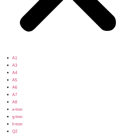
A1
A3
A4
A5
A6
A7
A8
e-tron
g-tron
h-tron
Q2