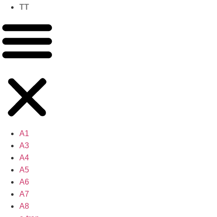
TT
A1
A3
A4
A5
A6
A7
A8