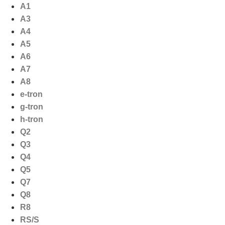
Ga
A1
naar
A3
de
A4
inhoud
A5
A6
A7
A8
e-tron
g-tron
h-tron
Q2
Q3
Q4
Q5
Q7
Q8
R8
RS/S