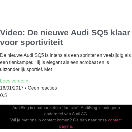
Video: De nieuwe Audi SQ5 klaar
voor sportiviteit
De nieuwe Audi SQ5 is intens als een sprinter en veelzijdig als
een tienkamper. Hij is elegant als een acrobaat en is
uitzonderlijk sportief. Met
Lees verder »
16/01/2017
Geen reacties
AudiBlog is onafhankelijke “fan site”. AudiBlog is ook geen
onderdeel van Audi AG.
Wil je met ons in contact komen? Ga dan naar onze
contact
pagina.