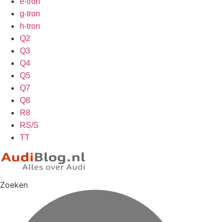
e-tron
g-tron
h-tron
Q2
Q3
Q4
Q5
Q7
Q8
R8
RS/S
TT
Zoeken