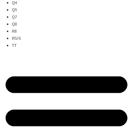
Q4
Q5
Q7
Q8
R8
RS/S
TT