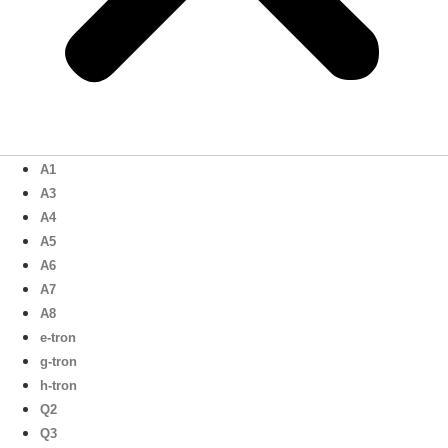
A1
A3
A4
A5
A6
A7
A8
e-tron
g-tron
h-tron
Q2
Q3