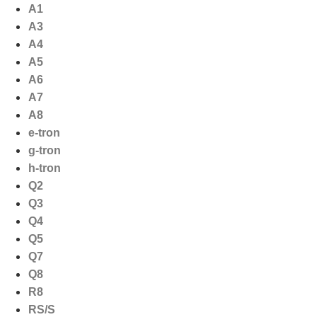
Ga
A1
naar
A3
de
A4
inhoud
A5
A6
A7
A8
e-tron
g-tron
h-tron
Q2
Q3
Q4
Q5
Q7
Q8
R8
RS/S