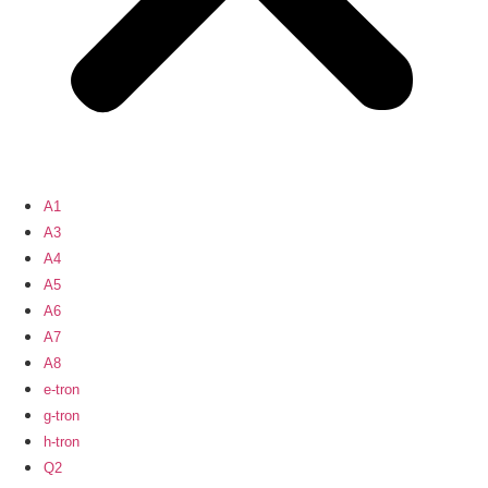
A1
A3
A4
A5
A6
A7
A8
e-tron
g-tron
h-tron
Q2