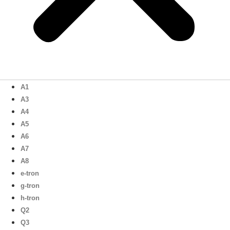
A1
A3
A4
A5
A6
A7
A8
e-tron
g-tron
h-tron
Q2
Q3