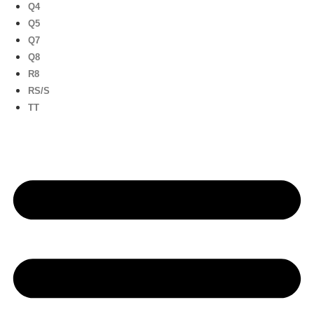
Q4
Q5
Q7
Q8
R8
RS/S
TT