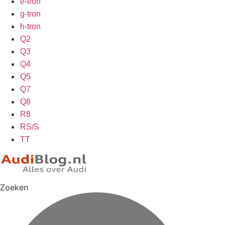
e-tron
g-tron
h-tron
Q2
Q3
Q4
Q5
Q7
Q8
R8
RS/S
TT
Zoeken