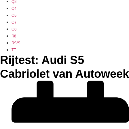
Q3
Q4
Q5
Q7
Q8
R8
RS/S
TT
Rijtest: Audi S5
Cabriolet van Autoweek