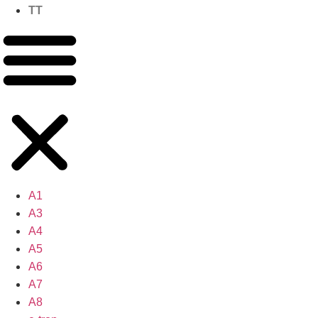
TT
A1
A3
A4
A5
A6
A7
A8