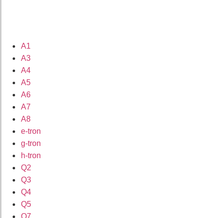
A1
A3
A4
A5
A6
A7
A8
e-tron
g-tron
h-tron
Q2
Q3
Q4
Q5
Q7