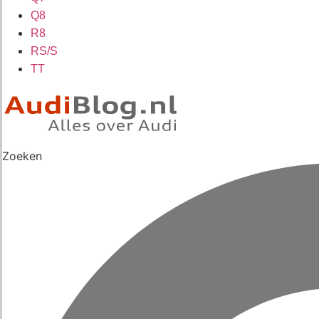
Q8
R8
RS/S
TT
Zoeken