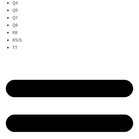
Q4
Q5
Q7
Q8
R8
RS/S
TT