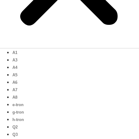
A1
A3
A4
A5
A6
A7
A8
e-tron
g-tron
h-tron
Q2
Q3