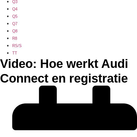
Q3
Q4
Q5
Q7
Q8
R8
RS/S
TT
Video: Hoe werkt Audi
Connect en registratie