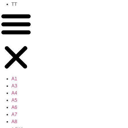
TT
A1
A3
A4
A5
A6
A7
A8