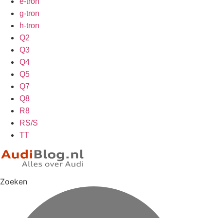
e-tron
g-tron
h-tron
Q2
Q3
Q4
Q5
Q7
Q8
R8
RS/S
TT
Zoeken