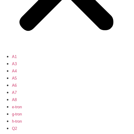
A1
A3
A4
A5
A6
A7
A8
e-tron
g-tron
h-tron
Q2