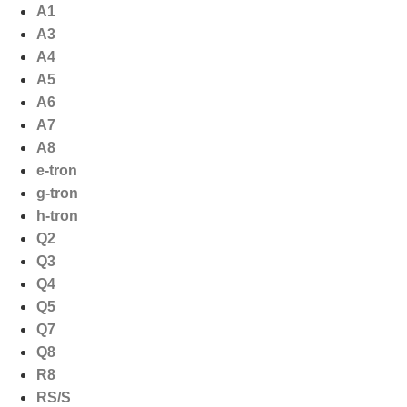
Ga
A1
naar
A3
de
A4
inhoud
A5
A6
A7
A8
e-tron
g-tron
h-tron
Q2
Q3
Q4
Q5
Q7
Q8
R8
RS/S