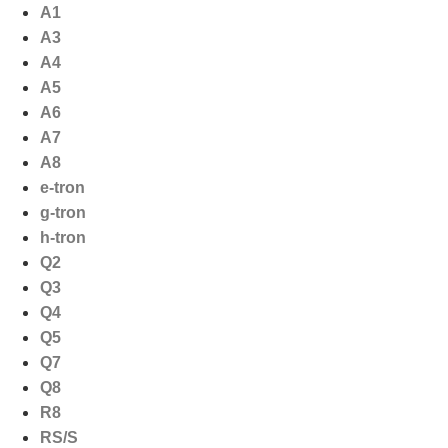
Ga
A1
naar
A3
de
A4
inhoud
A5
A6
A7
A8
e-tron
g-tron
h-tron
Q2
Q3
Q4
Q5
Q7
Q8
R8
RS/S