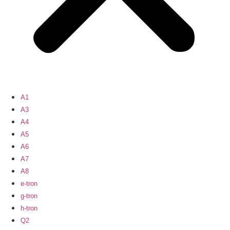
A1
A3
A4
A5
A6
A7
A8
e-tron
g-tron
h-tron
Q2