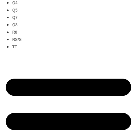
Q4
Q5
Q7
Q8
R8
RS/S
TT