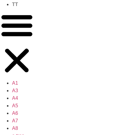
TT
A1
A3
A4
A5
A6
A7
A8