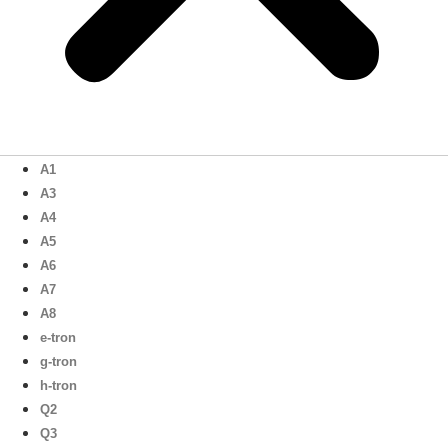
A1
A3
A4
A5
A6
A7
A8
e-tron
g-tron
h-tron
Q2
Q3