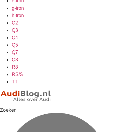
e-tron
g-tron
h-tron
Q2
Q3
Q4
Q5
Q7
Q8
R8
RS/S
TT
Zoeken