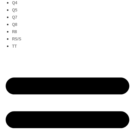
Q4
Q5
Q7
Q8
R8
RS/S
TT