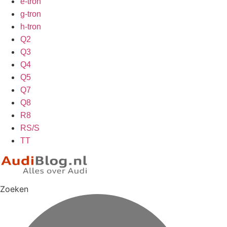
e-tron
g-tron
h-tron
Q2
Q3
Q4
Q5
Q7
Q8
R8
RS/S
TT
Zoeken