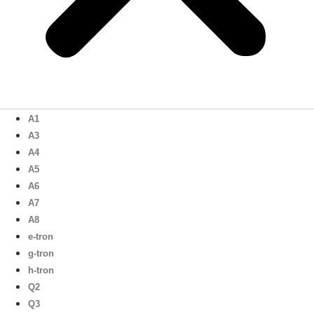
A1
A3
A4
A5
A6
A7
A8
e-tron
g-tron
h-tron
Q2
Q3