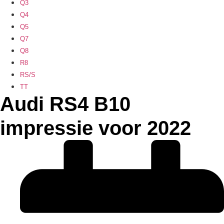
Q3
Q4
Q5
Q7
Q8
R8
RS/S
TT
Audi RS4 B10
impressie voor 2022