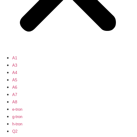
A1
A3
A4
A5
A6
A7
A8
e-tron
g-tron
h-tron
Q2