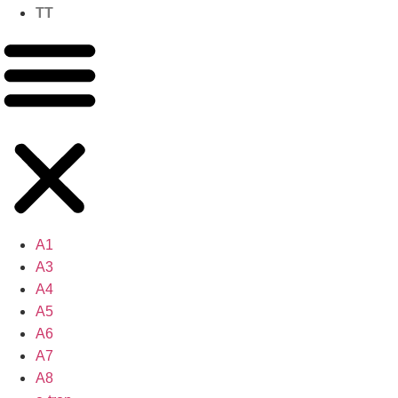
TT
A1
A3
A4
A5
A6
A7
A8