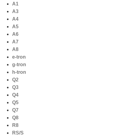
Ga
A1
naar
A3
de
A4
inhoud
A5
A6
A7
A8
e-tron
g-tron
h-tron
Q2
Q3
Q4
Q5
Q7
Q8
R8
RS/S