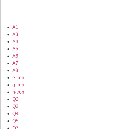
A1
A3
A4
A5
A6
A7
A8
e-tron
g-tron
h-tron
Q2
Q3
Q4
Q5
Q7