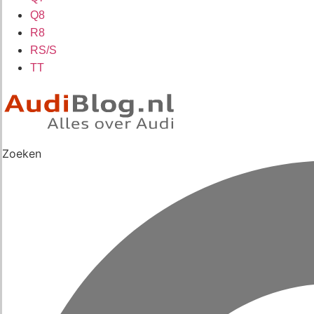
Q8
R8
RS/S
TT
Zoeken