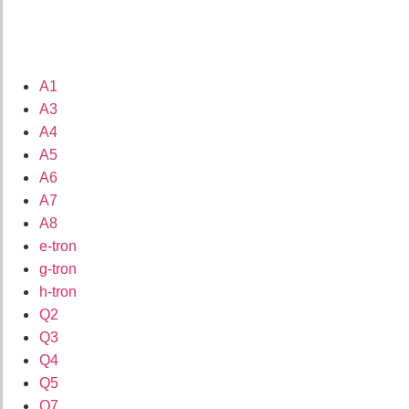
A1
A3
A4
A5
A6
A7
A8
e-tron
g-tron
h-tron
Q2
Q3
Q4
Q5
Q7