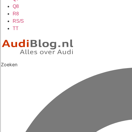
Q8
R8
RS/S
TT
Zoeken