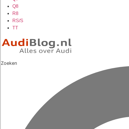
Q8
R8
RS/S
TT
Zoeken