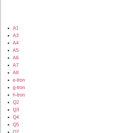
A1
A3
A4
A5
A6
A7
A8
e-tron
g-tron
h-tron
Q2
Q3
Q4
Q5
Q7