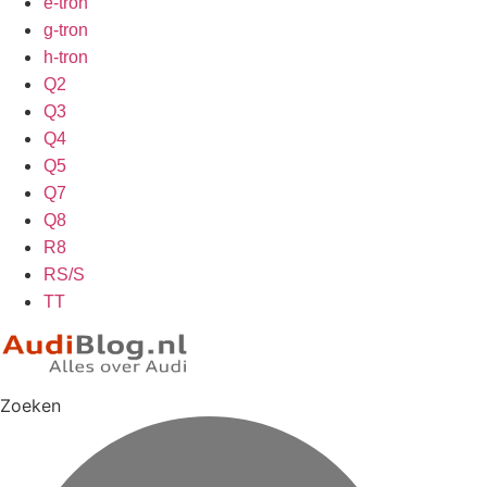
e-tron
g-tron
h-tron
Q2
Q3
Q4
Q5
Q7
Q8
R8
RS/S
TT
Zoeken