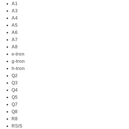
Ga
A1
naar
A3
de
A4
inhoud
A5
A6
A7
A8
e-tron
g-tron
h-tron
Q2
Q3
Q4
Q5
Q7
Q8
R8
RS/S