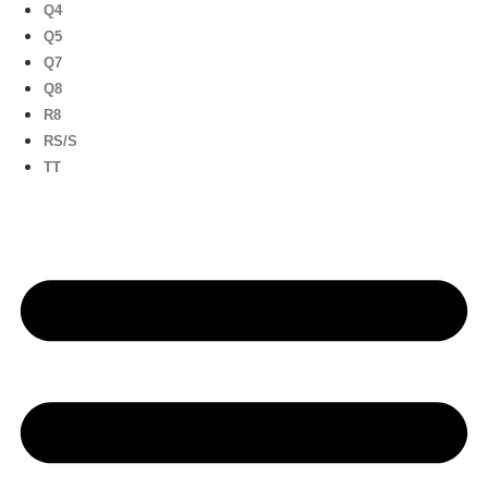
Q4
Q5
Q7
Q8
R8
RS/S
TT