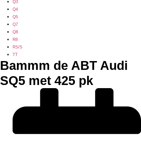
Q3
Q4
Q5
Q7
Q8
R8
RS/S
TT
Bammm de ABT Audi
SQ5 met 425 pk