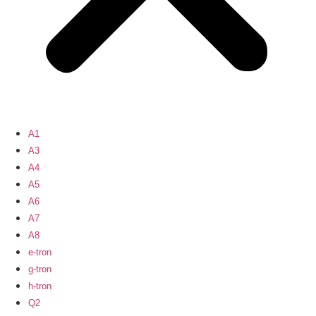
A1
A3
A4
A5
A6
A7
A8
e-tron
g-tron
h-tron
Q2