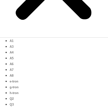
A1
A3
A4
A5
A6
A7
A8
e-tron
g-tron
h-tron
Q2
Q3