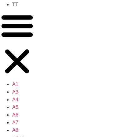
TT
A1
A3
A4
A5
A6
A7
A8