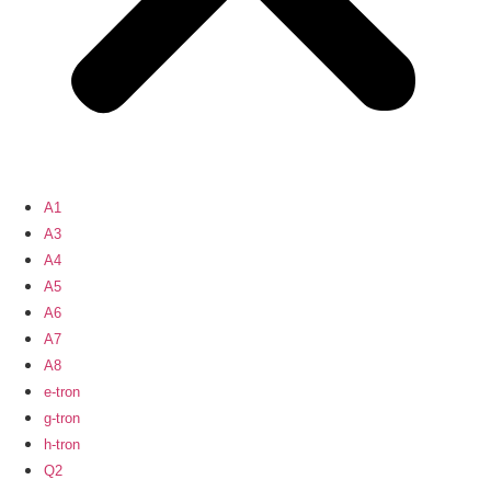
A1
A3
A4
A5
A6
A7
A8
e-tron
g-tron
h-tron
Q2