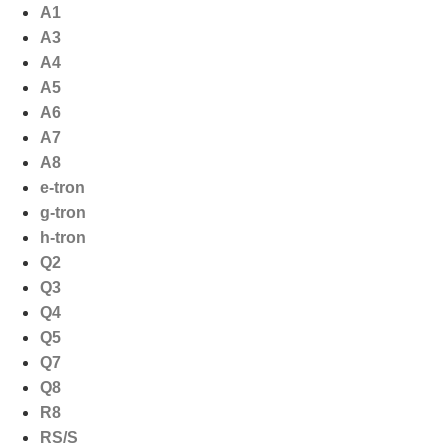
Ga
A1
naar
A3
de
A4
inhoud
A5
A6
A7
A8
e-tron
g-tron
h-tron
Q2
Q3
Q4
Q5
Q7
Q8
R8
RS/S