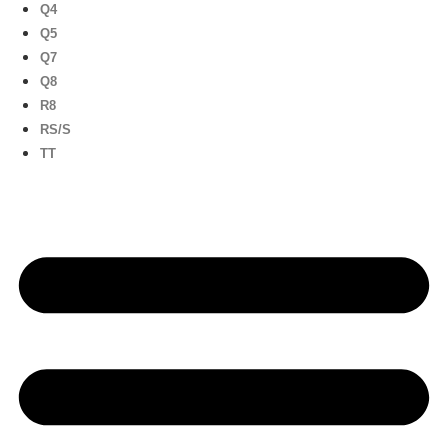
Q4
Q5
Q7
Q8
R8
RS/S
TT