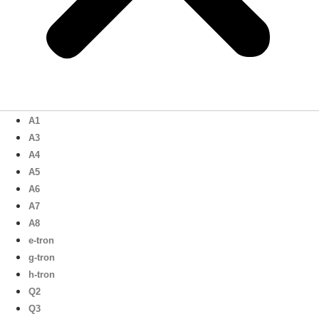
A1
A3
A4
A5
A6
A7
A8
e-tron
g-tron
h-tron
Q2
Q3