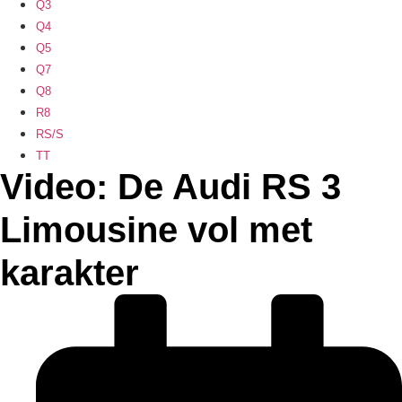
Q3
Q4
Q5
Q7
Q8
R8
RS/S
TT
Video: De Audi RS 3
Limousine vol met
karakter