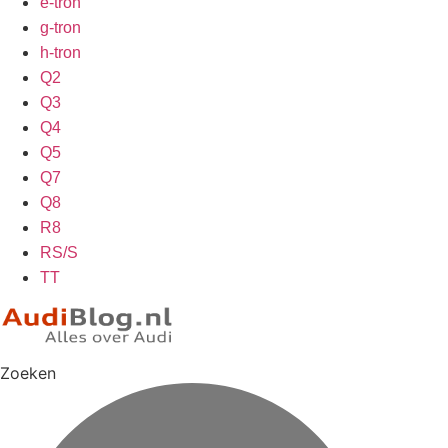
e-tron
g-tron
h-tron
Q2
Q3
Q4
Q5
Q7
Q8
R8
RS/S
TT
Zoeken