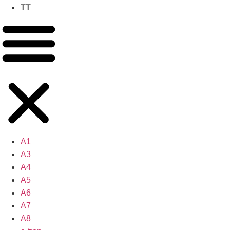
TT
A1
A3
A4
A5
A6
A7
A8