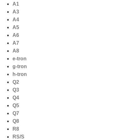
Ga
A1
naar
A3
de
A4
inhoud
A5
A6
A7
A8
e-tron
g-tron
h-tron
Q2
Q3
Q4
Q5
Q7
Q8
R8
RS/S