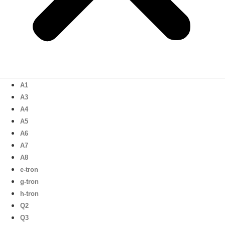
A1
A3
A4
A5
A6
A7
A8
e-tron
g-tron
h-tron
Q2
Q3