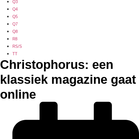
Q3
Q4
Q5
Q7
Q8
R8
RS/S
TT
Christophorus: een
klassiek magazine gaat
online