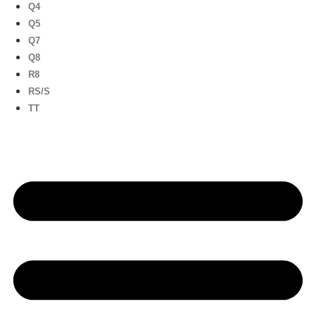
Q4
Q5
Q7
Q8
R8
RS/S
TT