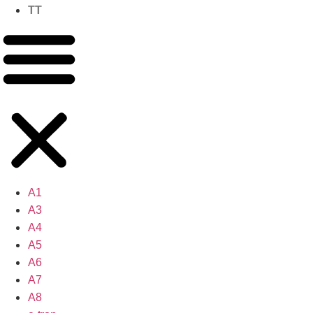
TT
A1
A3
A4
A5
A6
A7
A8