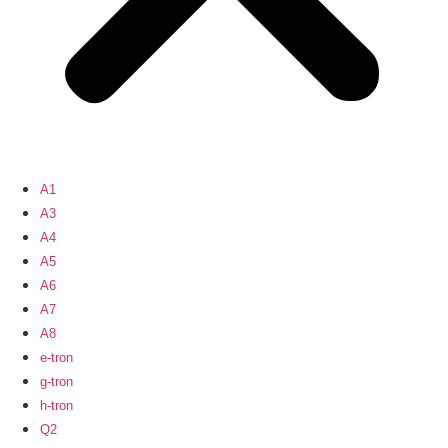
A1
A3
A4
A5
A6
A7
A8
e-tron
g-tron
h-tron
Q2