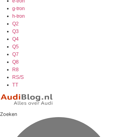
e-tron
g-tron
h-tron
Q2
Q3
Q4
Q5
Q7
Q8
R8
RS/S
TT
Zoeken