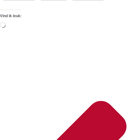
Vind ik leuk:
Aan
het
laden...