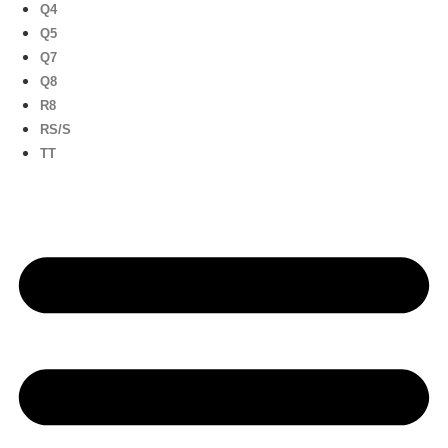
Q4
Q5
Q7
Q8
R8
RS/S
TT