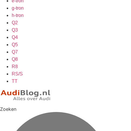
e-tron
g-tron
h-tron
Q2
Q3
Q4
Q5
Q7
Q8
R8
RS/S
TT
Zoeken