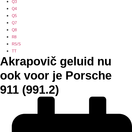
Q3
Q4
Q5
Q7
Q8
R8
RS/S
TT
Akrapovič geluid nu
ook voor je Porsche
911 (991.2)