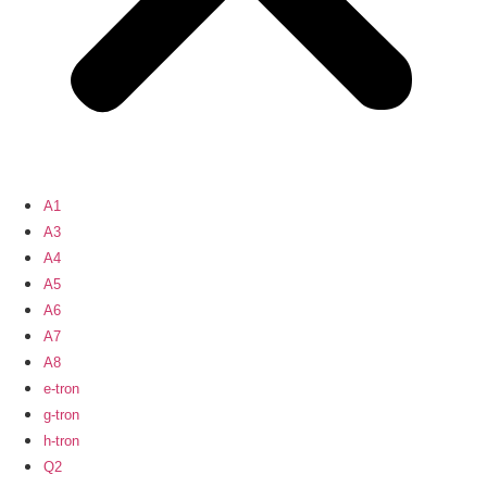
A1
A3
A4
A5
A6
A7
A8
e-tron
g-tron
h-tron
Q2