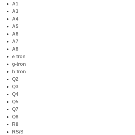
Ga
A1
naar
A3
de
A4
inhoud
A5
A6
A7
A8
e-tron
g-tron
h-tron
Q2
Q3
Q4
Q5
Q7
Q8
R8
RS/S