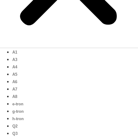
A1
A3
A4
A5
A6
A7
A8
e-tron
g-tron
h-tron
Q2
Q3