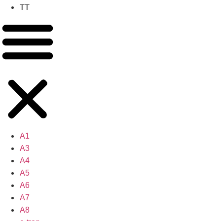
TT
A1
A3
A4
A5
A6
A7
A8