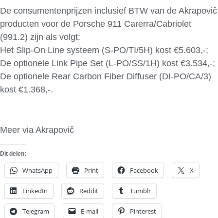
De consumentenprijzen inclusief BTW van de Akrapovič
producten voor de Porsche 911 Carerra/Cabriolet
(991.2) zijn als volgt:
Het Slip-On Line systeem (S-PO/TI/5H) kost €5.603,-;
De optionele Link Pipe Set (L-PO/SS/1H) kost €3.534,-;
De optionele Rear Carbon Fiber Diffuser (DI-PO/CA/3)
kost €1.368,-.
Meer via Akrapovič
Dit delen:
WhatsApp
Print
Facebook
X
LinkedIn
Reddit
Tumblr
Telegram
E-mail
Pinterest