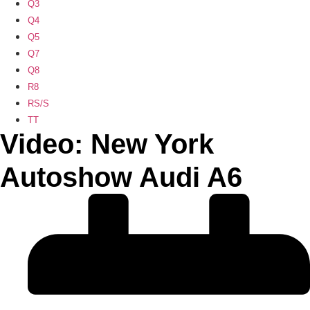
Q3
Q4
Q5
Q7
Q8
R8
RS/S
TT
Video: New York
Autoshow Audi A6