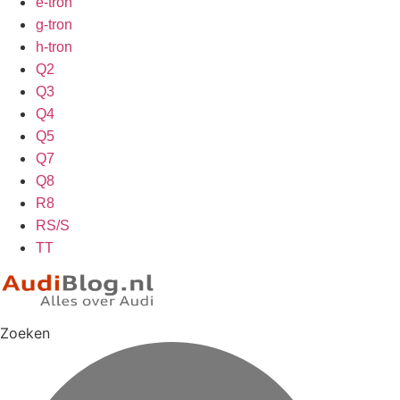
e-tron
g-tron
h-tron
Q2
Q3
Q4
Q5
Q7
Q8
R8
RS/S
TT
Zoeken