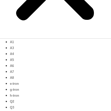
A1
A3
A4
A5
A6
A7
A8
e-tron
g-tron
h-tron
Q2
Q3