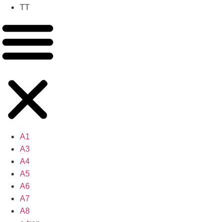
TT
A1
A3
A4
A5
A6
A7
A8