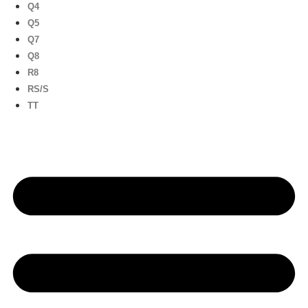
Q4
Q5
Q7
Q8
R8
RS/S
TT