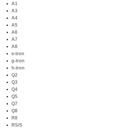
Ga
A1
naar
A3
de
A4
inhoud
A5
A6
A7
A8
e-tron
g-tron
h-tron
Q2
Q3
Q4
Q5
Q7
Q8
R8
RS/S