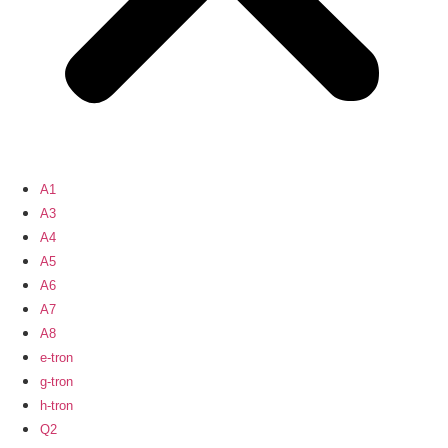
A1
A3
A4
A5
A6
A7
A8
e-tron
g-tron
h-tron
Q2