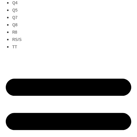
Q4
Q5
Q7
Q8
R8
RS/S
TT