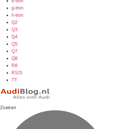
e-tron
g-tron
h-tron
Q2
Q3
Q4
Q5
Q7
Q8
R8
RS/S
TT
Zoeken