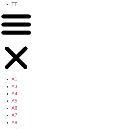
TT
A1
A3
A4
A5
A6
A7
A8