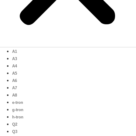
A1
A3
A4
A5
A6
A7
A8
e-tron
g-tron
h-tron
Q2
Q3