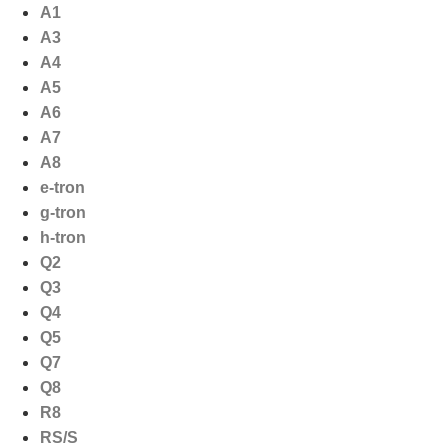
Ga
A1
naar
A3
de
A4
inhoud
A5
A6
A7
A8
e-tron
g-tron
h-tron
Q2
Q3
Q4
Q5
Q7
Q8
R8
RS/S