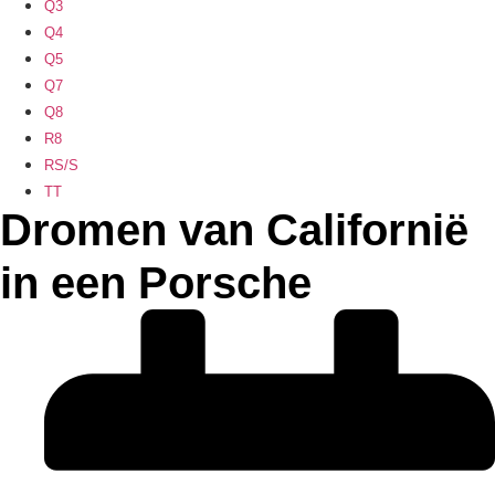
Q3
Q4
Q5
Q7
Q8
R8
RS/S
TT
Dromen van Californië
in een Porsche