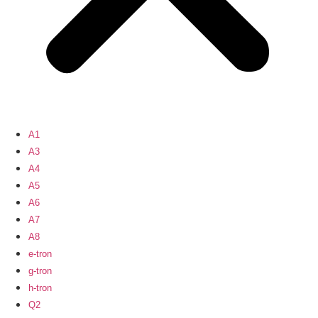
A1
A3
A4
A5
A6
A7
A8
e-tron
g-tron
h-tron
Q2