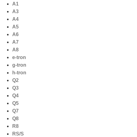
Ga
A1
naar
A3
de
A4
inhoud
A5
A6
A7
A8
e-tron
g-tron
h-tron
Q2
Q3
Q4
Q5
Q7
Q8
R8
RS/S