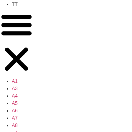
TT
A1
A3
A4
A5
A6
A7
A8