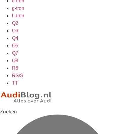
e-tron
g-tron
h-tron
Q2
Q3
Q4
Q5
Q7
Q8
R8
RS/S
TT
Zoeken