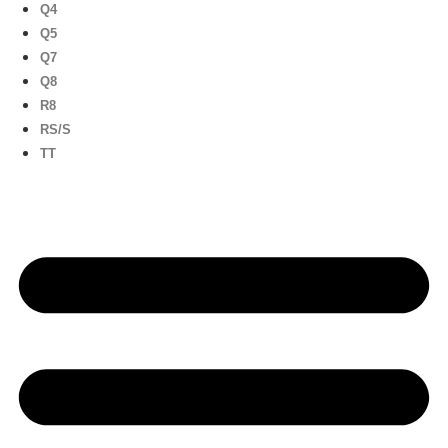
Q4
Q5
Q7
Q8
R8
RS/S
TT