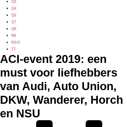
Q3
Q4
Q5
Q7
Q8
R8
RS/S
TT
ACI-event 2019: een
must voor liefhebbers
van Audi, Auto Union,
DKW, Wanderer, Horch
en NSU