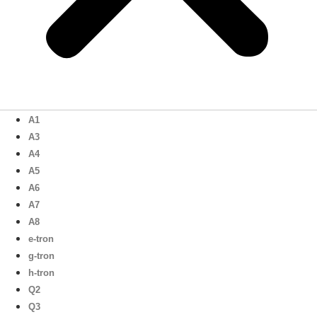
A1
A3
A4
A5
A6
A7
A8
e-tron
g-tron
h-tron
Q2
Q3