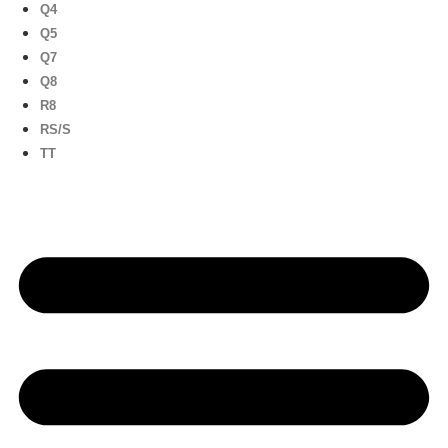
Q4
Q5
Q7
Q8
R8
RS/S
TT