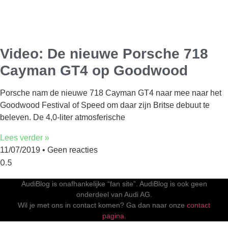
Video: De nieuwe Porsche 718
Cayman GT4 op Goodwood
Porsche nam de nieuwe 718 Cayman GT4 naar mee naar het
Goodwood Festival of Speed om daar zijn Britse debuut te
beleven. De 4,0-liter atmosferische
Lees verder »
11/07/2019
Geen reacties
AudiBlog is onafhankelijke “fan site”. AudiBlog is ook geen
onderdeel van Audi AG.
Wil je met ons in contact komen? Ga dan naar onze
contact
pagina.