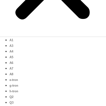
A1
A3
A4
A5
A6
A7
A8
e-tron
g-tron
h-tron
Q2
Q3