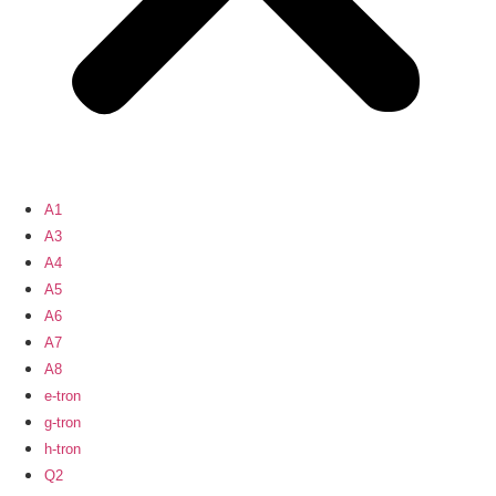
A1
A3
A4
A5
A6
A7
A8
e-tron
g-tron
h-tron
Q2