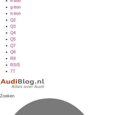
e-tron
g-tron
h-tron
Q2
Q3
Q4
Q5
Q7
Q8
R8
RS/S
TT
Zoeken