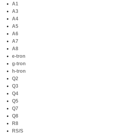
Ga
A1
naar
A3
de
A4
inhoud
A5
A6
A7
A8
e-tron
g-tron
h-tron
Q2
Q3
Q4
Q5
Q7
Q8
R8
RS/S