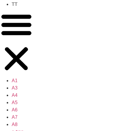
TT
A1
A3
A4
A5
A6
A7
A8