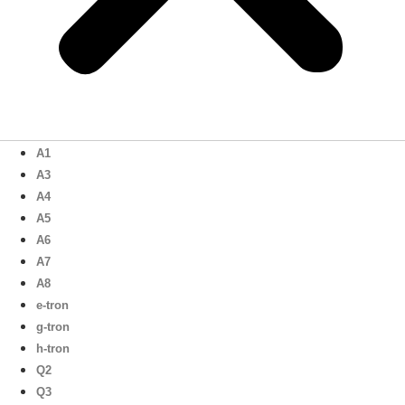
A1
A3
A4
A5
A6
A7
A8
e-tron
g-tron
h-tron
Q2
Q3