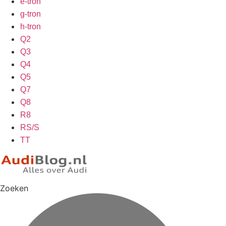
e-tron
g-tron
h-tron
Q2
Q3
Q4
Q5
Q7
Q8
R8
RS/S
TT
Zoeken