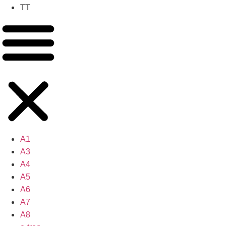
TT
A1
A3
A4
A5
A6
A7
A8