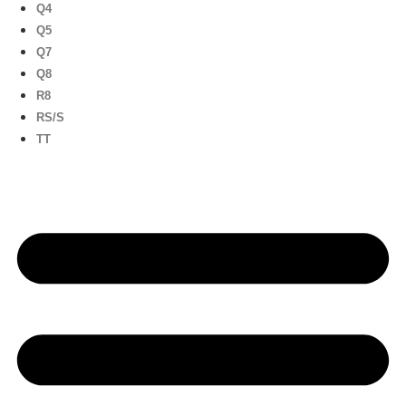
Q4
Q5
Q7
Q8
R8
RS/S
TT