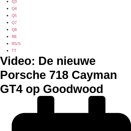
Q3
Q4
Q5
Q7
Q8
R8
RS/S
TT
Video: De nieuwe
Porsche 718 Cayman
GT4 op Goodwood