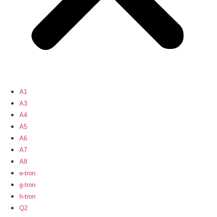
A1
A3
A4
A5
A6
A7
A8
e-tron
g-tron
h-tron
Q2