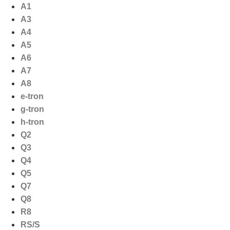
Ga
A1
naar
A3
de
A4
inhoud
A5
A6
A7
A8
e-tron
g-tron
h-tron
Q2
Q3
Q4
Q5
Q7
Q8
R8
RS/S