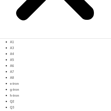
A1
A3
A4
A5
A6
A7
A8
e-tron
g-tron
h-tron
Q2
Q3