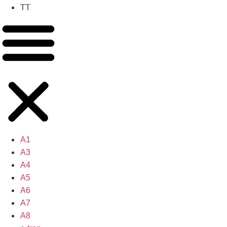
TT
A1
A3
A4
A5
A6
A7
A8