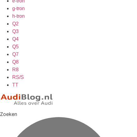
e-tron
g-tron
h-tron
Q2
Q3
Q4
Q5
Q7
Q8
R8
RS/S
TT
Zoeken