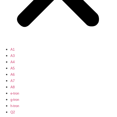
A1
A3
A4
A5
A6
A7
A8
e-tron
g-tron
h-tron
Q2