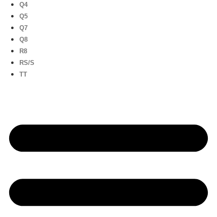
Q4
Q5
Q7
Q8
R8
RS/S
TT