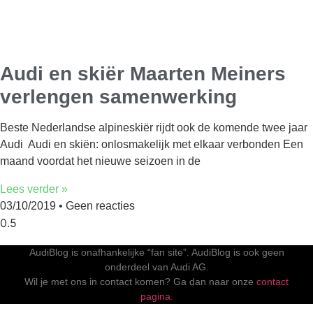
Audi en skiër Maarten Meiners
verlengen samenwerking
Beste Nederlandse alpineskiër rijdt ook de komende twee jaar
Audi Audi en skiën: onlosmakelijk met elkaar verbonden Een
maand voordat het nieuwe seizoen in de
Lees verder »
03/10/2019
Geen reacties
AudiBlog is onafhankelijke “fan site”. AudiBlog is ook geen
onderdeel van Audi AG.
Wil je met ons in contact komen? Ga dan naar onze
contact
pagina.