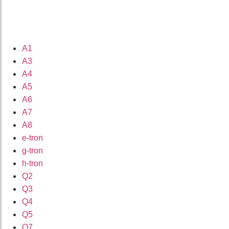
A1
A3
A4
A5
A6
A7
A8
e-tron
g-tron
h-tron
Q2
Q3
Q4
Q5
Q7