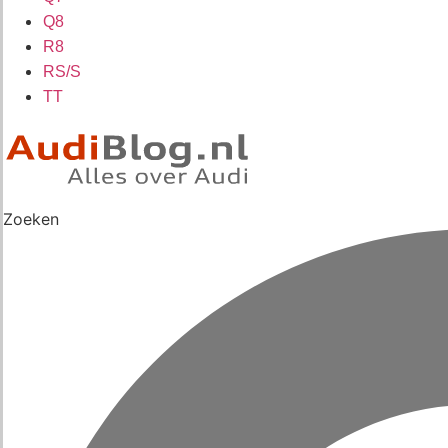
Q8
R8
RS/S
TT
Zoeken