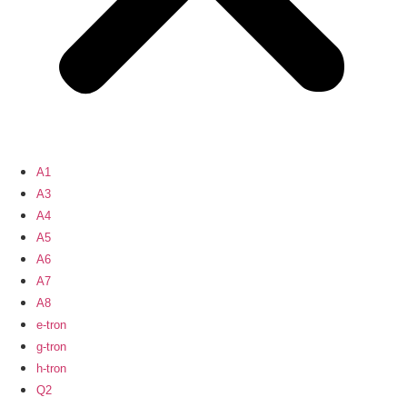
A1
A3
A4
A5
A6
A7
A8
e-tron
g-tron
h-tron
Q2