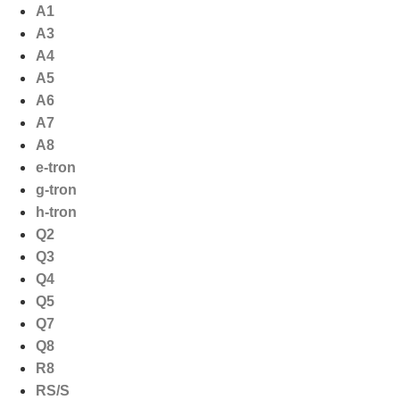
Ga
A1
naar
A3
de
A4
inhoud
A5
A6
A7
A8
e-tron
g-tron
h-tron
Q2
Q3
Q4
Q5
Q7
Q8
R8
RS/S