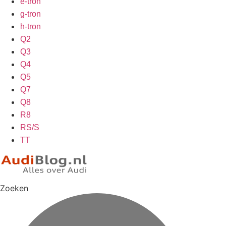
e-tron
g-tron
h-tron
Q2
Q3
Q4
Q5
Q7
Q8
R8
RS/S
TT
Zoeken