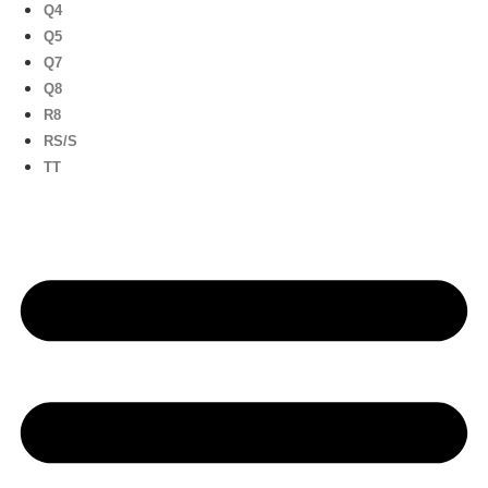
Q4
Q5
Q7
Q8
R8
RS/S
TT