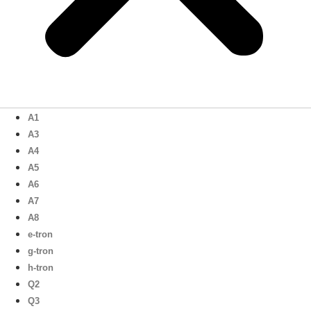
A1
A3
A4
A5
A6
A7
A8
e-tron
g-tron
h-tron
Q2
Q3