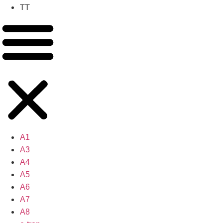
TT
A1
A3
A4
A5
A6
A7
A8