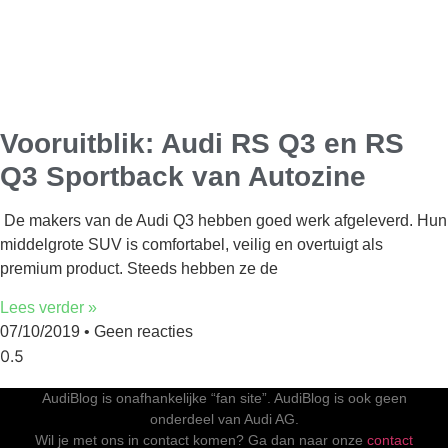
Vooruitblik: Audi RS Q3 en RS
Q3 Sportback van Autozine
De makers van de Audi Q3 hebben goed werk afgeleverd. Hun
middelgrote SUV is comfortabel, veilig en overtuigt als
premium product. Steeds hebben ze de
Lees verder »
07/10/2019
Geen reacties
AudiBlog is onafhankelijke “fan site”. AudiBlog is ook geen
onderdeel van Audi AG.
Wil je met ons in contact komen? Ga dan naar onze
contact