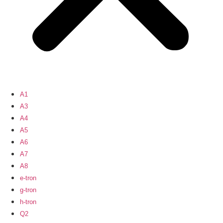
A1
A3
A4
A5
A6
A7
A8
e-tron
g-tron
h-tron
Q2