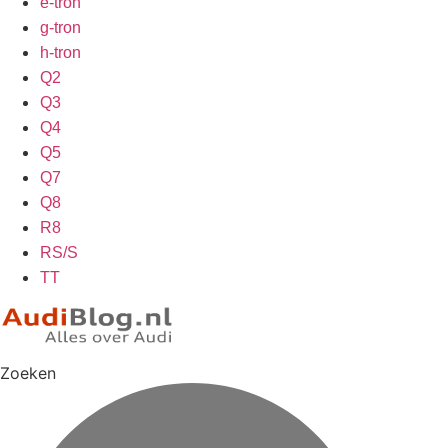
e-tron
g-tron
h-tron
Q2
Q3
Q4
Q5
Q7
Q8
R8
RS/S
TT
Zoeken