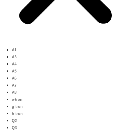
A1
A3
A4
A5
A6
A7
A8
e-tron
g-tron
h-tron
Q2
Q3