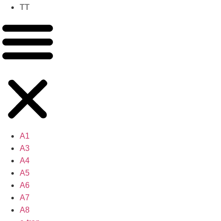
TT
A1
A3
A4
A5
A6
A7
A8