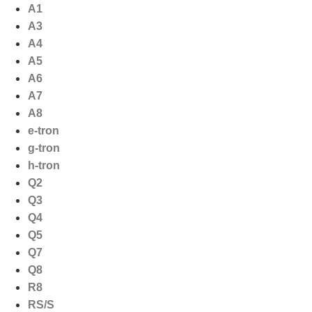
Ga
A1
naar
A3
de
A4
inhoud
A5
A6
A7
A8
e-tron
g-tron
h-tron
Q2
Q3
Q4
Q5
Q7
Q8
R8
RS/S