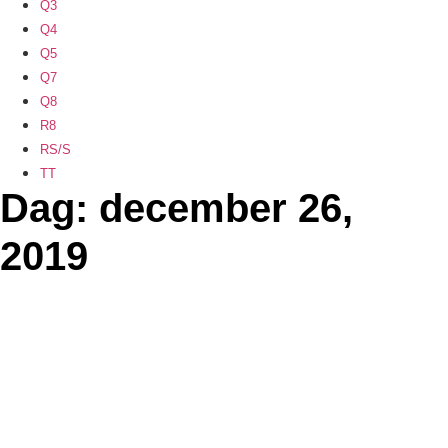
Q3
Q4
Q5
Q7
Q8
R8
RS/S
TT
Dag: december 26,
2019