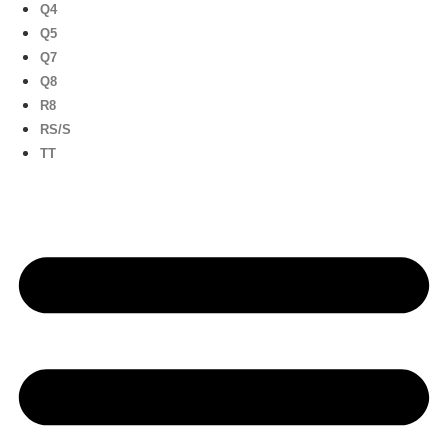
Q4
Q5
Q7
Q8
R8
RS/S
TT