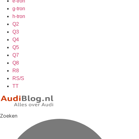
e-tron
g-tron
h-tron
Q2
Q3
Q4
Q5
Q7
Q8
R8
RS/S
TT
Zoeken