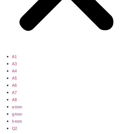
A1
A3
A4
A5
A6
A7
A8
e-tron
g-tron
h-tron
Q2