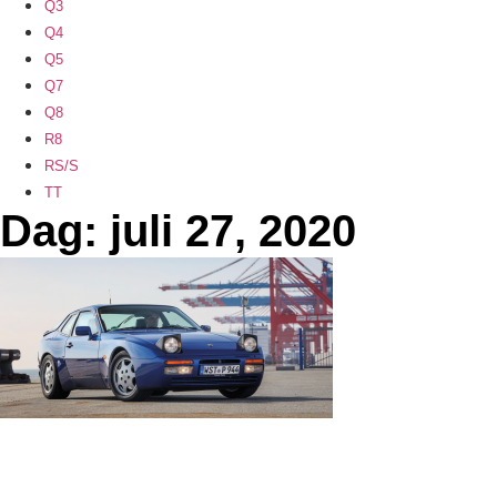
Q3
Q4
Q5
Q7
Q8
R8
RS/S
TT
Dag: juli 27, 2020