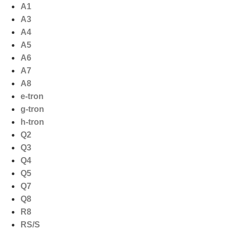
Ga
A1
naar
A3
de
A4
inhoud
A5
A6
A7
A8
e-tron
g-tron
h-tron
Q2
Q3
Q4
Q5
Q7
Q8
R8
RS/S