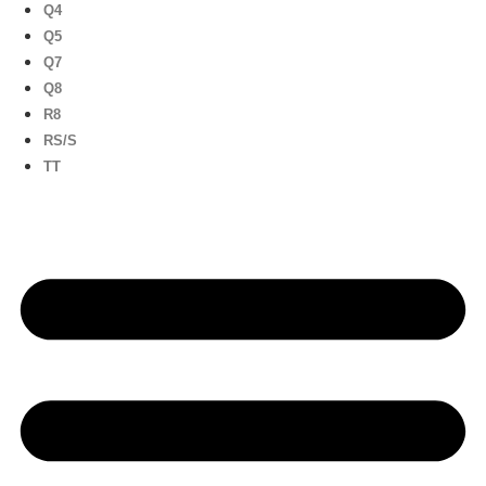
Q4
Q5
Q7
Q8
R8
RS/S
TT