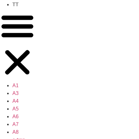
TT
A1
A3
A4
A5
A6
A7
A8