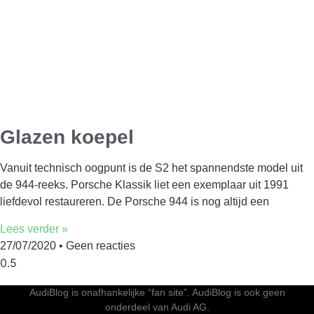
Glazen koepel
Vanuit technisch oogpunt is de S2 het spannendste model uit
de 944-reeks. Porsche Klassik liet een exemplaar uit 1991
liefdevol restaureren. De Porsche 944 is nog altijd een
Lees verder »
27/07/2020
Geen reacties
AudiBlog is onafhankelijke “fan site”. AudiBlog is ook geen
onderdeel van Audi AG.