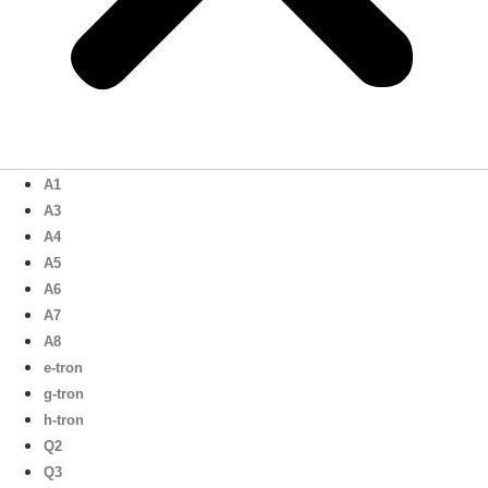
A1
A3
A4
A5
A6
A7
A8
e-tron
g-tron
h-tron
Q2
Q3