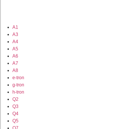
A1
A3
A4
A5
A6
A7
A8
e-tron
g-tron
h-tron
Q2
Q3
Q4
Q5
Q7