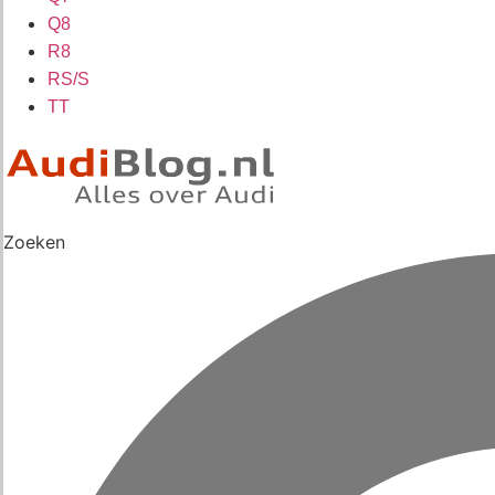
Q8
R8
RS/S
TT
Zoeken