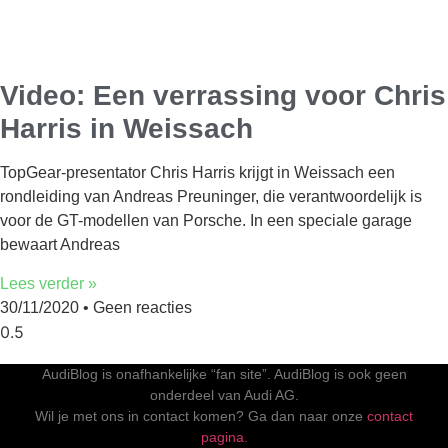
Video: Een verrassing voor Chris
Harris in Weissach
TopGear-presentator Chris Harris krijgt in Weissach een
rondleiding van Andreas Preuninger, die verantwoordelijk is
voor de GT-modellen van Porsche. In een speciale garage
bewaart Andreas
Lees verder »
30/11/2020
Geen reacties
AudiBlog is onafhankelijke “fan site”. AudiBlog is ook geen
onderdeel van Audi AG.
Wil je met ons in contact komen? Ga dan naar onze
contact
pagina.