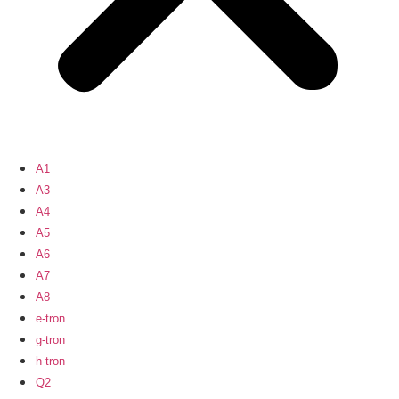
A1
A3
A4
A5
A6
A7
A8
e-tron
g-tron
h-tron
Q2