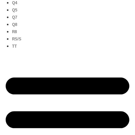
Q4
Q5
Q7
Q8
R8
RS/S
TT