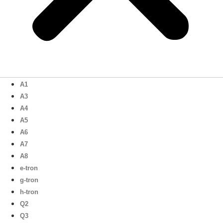
A1
A3
A4
A5
A6
A7
A8
e-tron
g-tron
h-tron
Q2
Q3