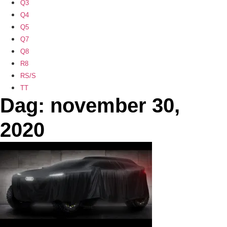
Q3
Q4
Q5
Q7
Q8
R8
RS/S
TT
Dag: november 30,
2020