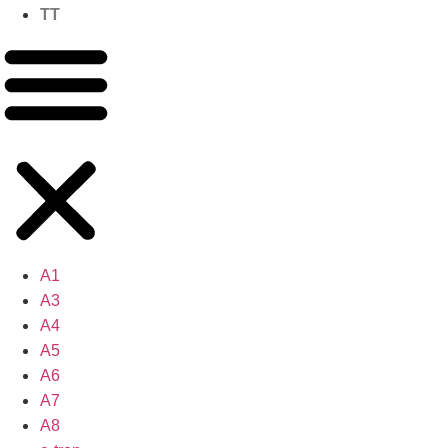
TT
A1
A3
A4
A5
A6
A7
A8