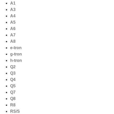
Ga
A1
naar
A3
de
A4
inhoud
A5
A6
A7
A8
e-tron
g-tron
h-tron
Q2
Q3
Q4
Q5
Q7
Q8
R8
RS/S