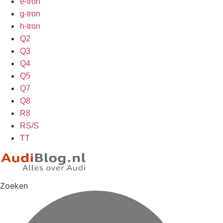
e-tron
g-tron
h-tron
Q2
Q3
Q4
Q5
Q7
Q8
R8
RS/S
TT
Zoeken