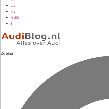
Q8
R8
RS/S
TT
Zoeken