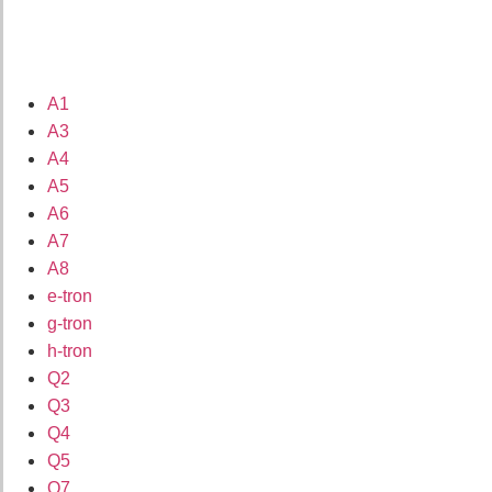
A1
A3
A4
A5
A6
A7
A8
e-tron
g-tron
h-tron
Q2
Q3
Q4
Q5
Q7