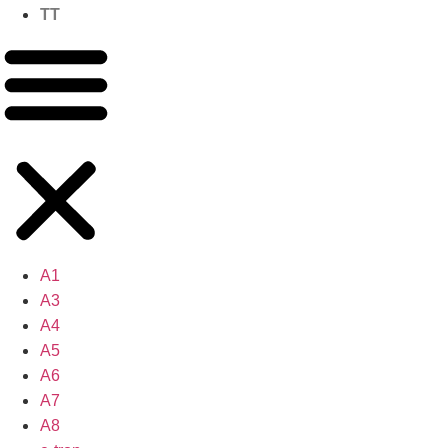
TT
A1
A3
A4
A5
A6
A7
A8