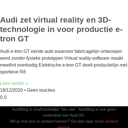
Audi zet virtual reality en 3D-
technologie in voor productie e-
tron GT
Audi e-tron GT eerste auto waarvoor fabricagelijn ontworpen
werd zonder fysieke prototypen Virtual reality-software maakt
meetlint overbodig Elektrische e-tron GT deelt productielijn met
sportieve R8
Lees verder »
18/12/2020
Geen reacties
AudiBlog is onafhankelijke “fan site”. AudiBlog is ook geen
onderdeel van Audi AG.
Wil je met ons in contact komen? Ga dan naar onze
contact
pagina.