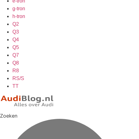
e-tron
g-tron
h-tron
Q2
Q3
Q4
Q5
Q7
Q8
R8
RS/S
TT
Zoeken