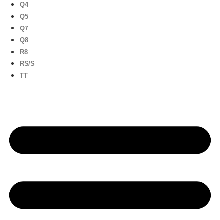
Q4
Q5
Q7
Q8
R8
RS/S
TT