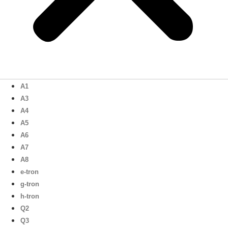
A1
A3
A4
A5
A6
A7
A8
e-tron
g-tron
h-tron
Q2
Q3