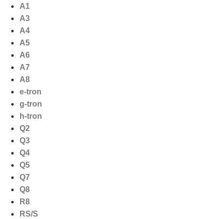
Ga
A1
naar
A3
de
A4
inhoud
A5
A6
A7
A8
e-tron
g-tron
h-tron
Q2
Q3
Q4
Q5
Q7
Q8
R8
RS/S