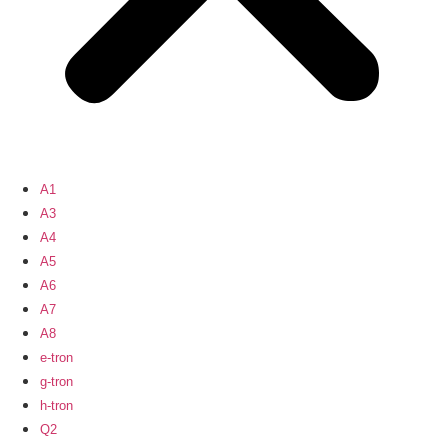
A1
A3
A4
A5
A6
A7
A8
e-tron
g-tron
h-tron
Q2