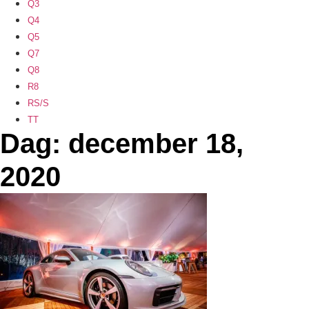
Q3
Q4
Q5
Q7
Q8
R8
RS/S
TT
Dag: december 18,
2020