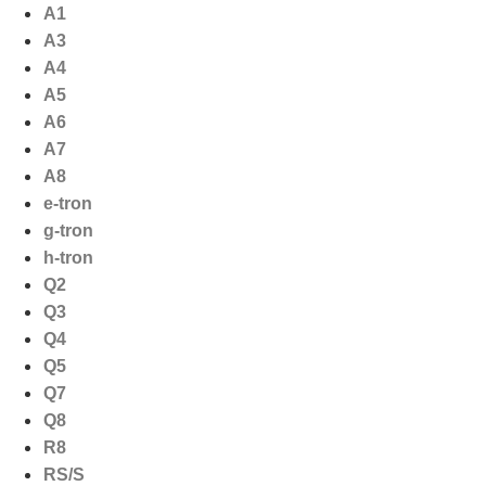
Ga
A1
naar
A3
de
A4
inhoud
A5
A6
A7
A8
e-tron
g-tron
h-tron
Q2
Q3
Q4
Q5
Q7
Q8
R8
RS/S