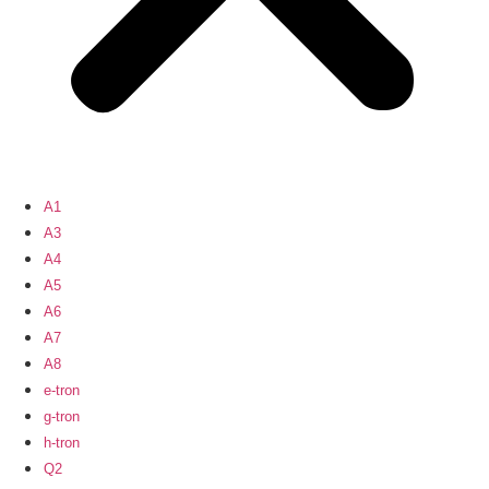
A1
A3
A4
A5
A6
A7
A8
e-tron
g-tron
h-tron
Q2