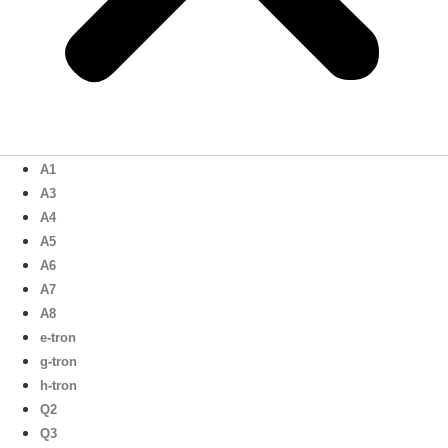
A1
A3
A4
A5
A6
A7
A8
e-tron
g-tron
h-tron
Q2
Q3