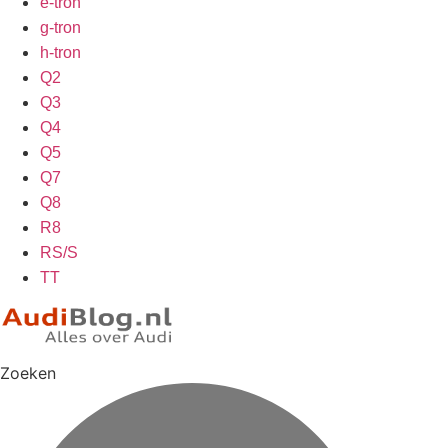
e-tron
g-tron
h-tron
Q2
Q3
Q4
Q5
Q7
Q8
R8
RS/S
TT
Zoeken