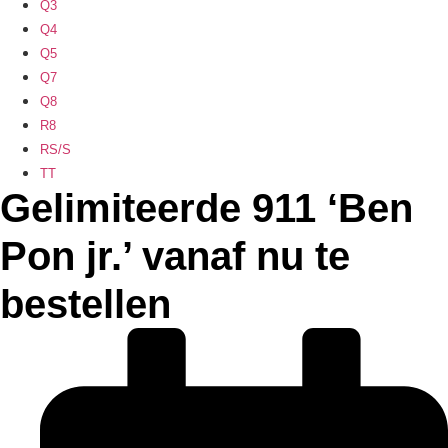
Q3
Q4
Q5
Q7
Q8
R8
RS/S
TT
Gelimiteerde 911 ‘Ben
Pon jr.’ vanaf nu te
bestellen