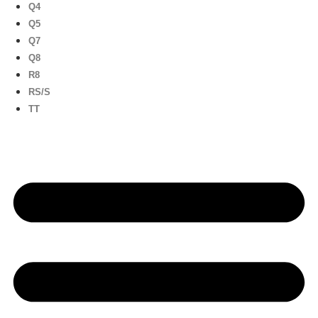
Q4
Q5
Q7
Q8
R8
RS/S
TT