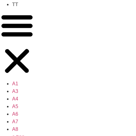
TT
A1
A3
A4
A5
A6
A7
A8