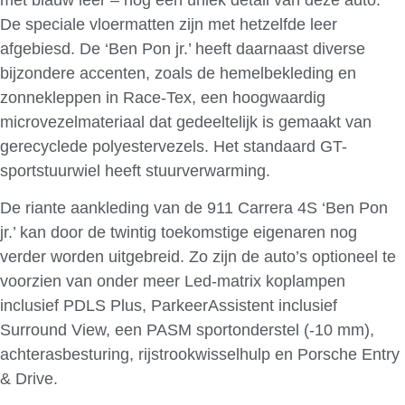
met blauw leer – nog een uniek detail van deze auto.
De speciale vloermatten zijn met hetzelfde leer
afgebiesd. De ‘Ben Pon jr.’ heeft daarnaast diverse
bijzondere accenten, zoals de hemelbekleding en
zonnekleppen in Race-Tex, een hoogwaardig
microvezelmateriaal dat gedeeltelijk is gemaakt van
gerecyclede polyestervezels. Het standaard GT-
sportstuurwiel heeft stuurverwarming.
De riante aankleding van de 911 Carrera 4S ‘Ben Pon
jr.’ kan door de twintig toekomstige eigenaren nog
verder worden uitgebreid. Zo zijn de auto’s optioneel te
voorzien van onder meer Led-matrix koplampen
inclusief PDLS Plus, ParkeerAssistent inclusief
Surround View, een PASM sportonderstel (-10 mm),
achterasbesturing, rijstrookwisselhulp en Porsche Entry
& Drive.