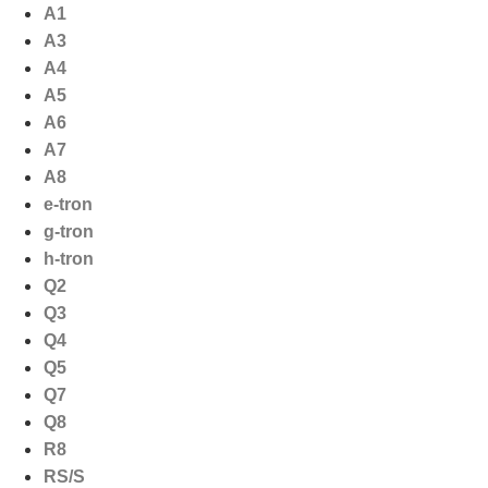
Ga
A1
naar
A3
de
A4
inhoud
A5
A6
A7
A8
e-tron
g-tron
h-tron
Q2
Q3
Q4
Q5
Q7
Q8
R8
RS/S