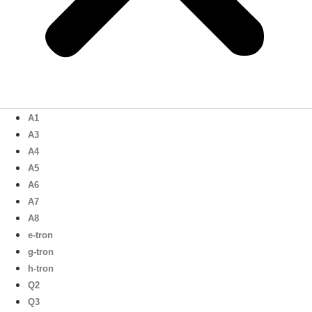
A1
A3
A4
A5
A6
A7
A8
e-tron
g-tron
h-tron
Q2
Q3