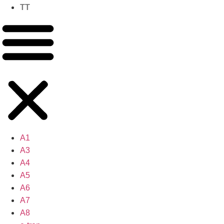
TT
A1
A3
A4
A5
A6
A7
A8