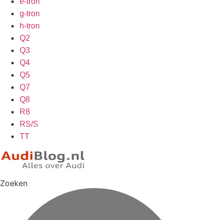
e-tron
g-tron
h-tron
Q2
Q3
Q4
Q5
Q7
Q8
R8
RS/S
TT
Zoeken