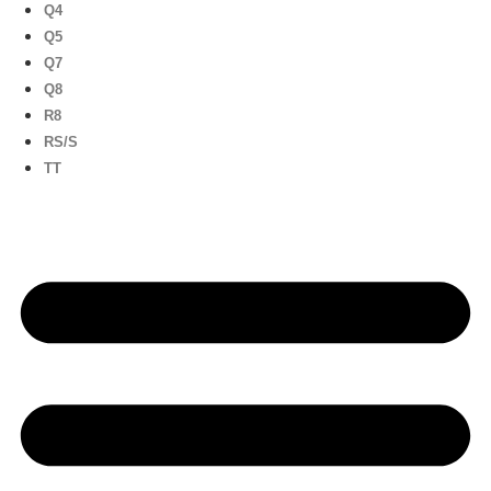
Q4
Q5
Q7
Q8
R8
RS/S
TT