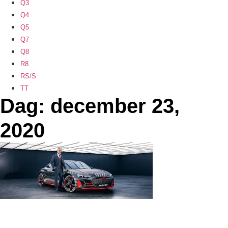
Q3
Q4
Q5
Q7
Q8
R8
RS/S
TT
Dag: december 23,
2020