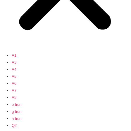
A1
A3
A4
A5
A6
A7
A8
e-tron
g-tron
h-tron
Q2