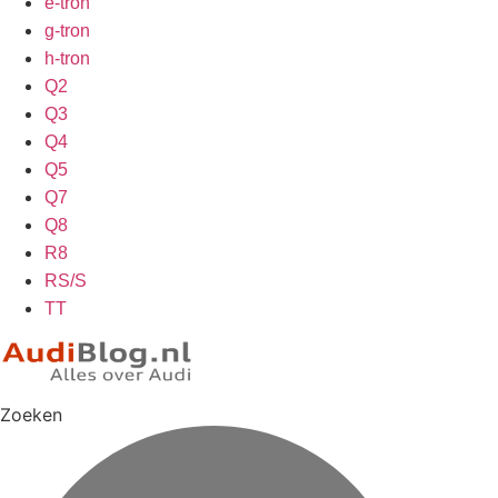
e-tron
g-tron
h-tron
Q2
Q3
Q4
Q5
Q7
Q8
R8
RS/S
TT
Zoeken