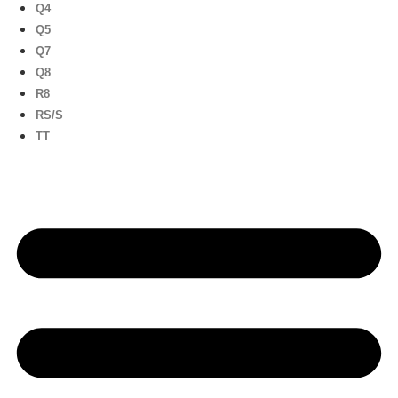
Q4
Q5
Q7
Q8
R8
RS/S
TT