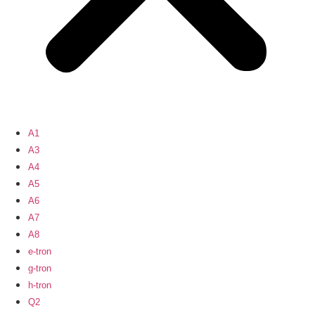
A1
A3
A4
A5
A6
A7
A8
e-tron
g-tron
h-tron
Q2