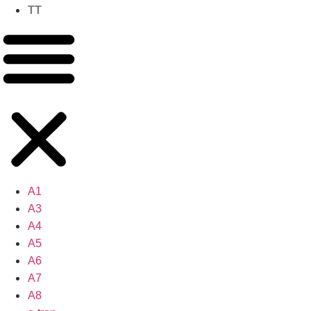
TT
A1
A3
A4
A5
A6
A7
A8