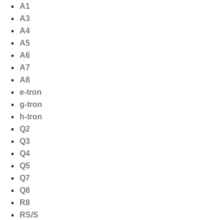
Ga
A1
naar
A3
de
A4
inhoud
A5
A6
A7
A8
e-tron
g-tron
h-tron
Q2
Q3
Q4
Q5
Q7
Q8
R8
RS/S