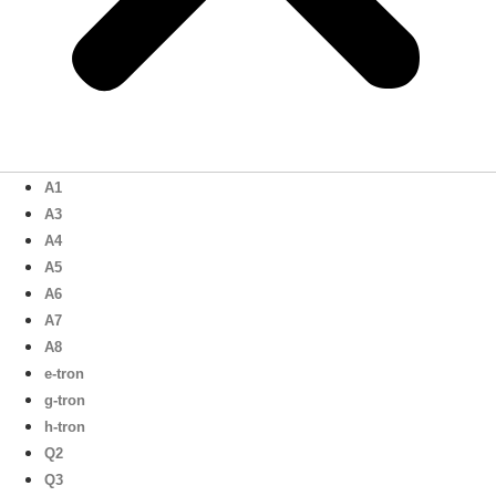
A1
A3
A4
A5
A6
A7
A8
e-tron
g-tron
h-tron
Q2
Q3