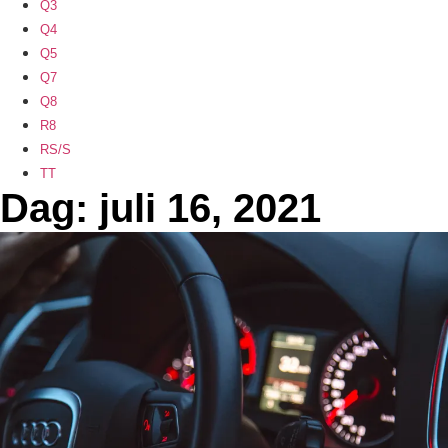
Q3
Q4
Q5
Q7
Q8
R8
RS/S
TT
Dag: juli 16, 2021