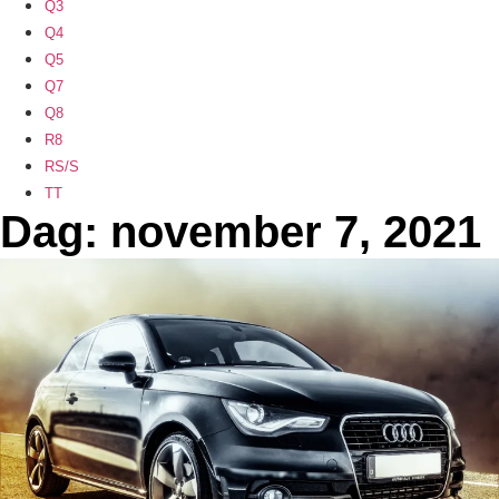
Q3
Q4
Q5
Q7
Q8
R8
RS/S
TT
Dag: november 7, 2021