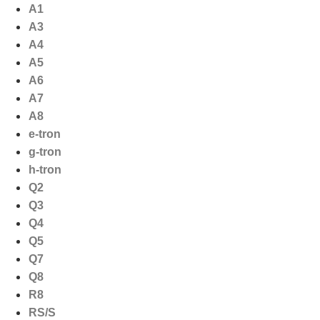
Ga
A1
naar
A3
de
A4
inhoud
A5
A6
A7
A8
e-tron
g-tron
h-tron
Q2
Q3
Q4
Q5
Q7
Q8
R8
RS/S