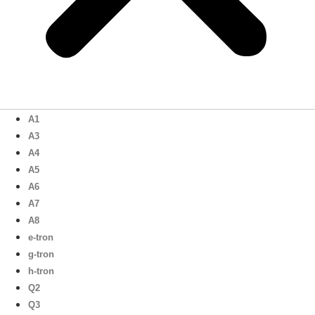
A1
A3
A4
A5
A6
A7
A8
e-tron
g-tron
h-tron
Q2
Q3