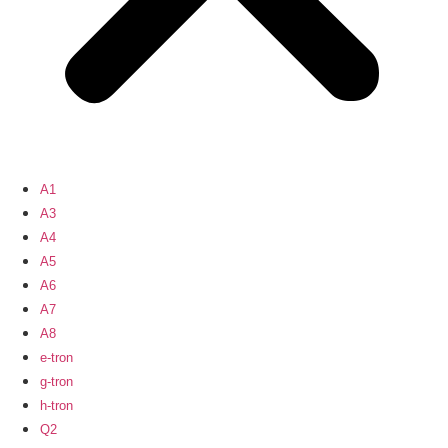
A1
A3
A4
A5
A6
A7
A8
e-tron
g-tron
h-tron
Q2