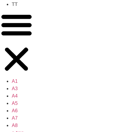
TT
A1
A3
A4
A5
A6
A7
A8