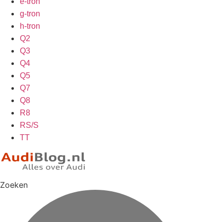
e-tron
g-tron
h-tron
Q2
Q3
Q4
Q5
Q7
Q8
R8
RS/S
TT
Zoeken