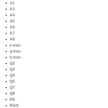
Ga
A1
naar
A3
de
A4
inhoud
A5
A6
A7
A8
e-tron
g-tron
h-tron
Q2
Q3
Q4
Q5
Q7
Q8
R8
RS/S