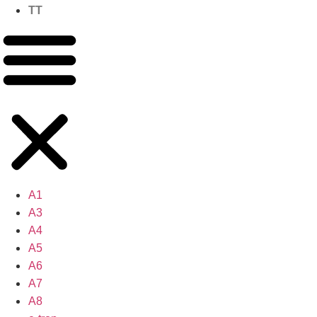
TT
A1
A3
A4
A5
A6
A7
A8