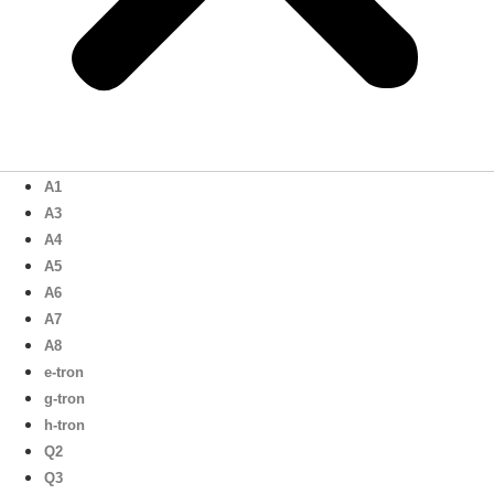
A1
A3
A4
A5
A6
A7
A8
e-tron
g-tron
h-tron
Q2
Q3