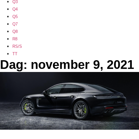
Q3
Q4
Q5
Q7
Q8
R8
RS/S
TT
Dag: november 9, 2021