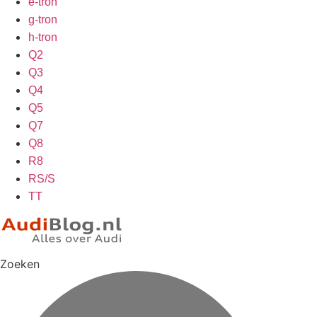
e-tron
g-tron
h-tron
Q2
Q3
Q4
Q5
Q7
Q8
R8
RS/S
TT
Zoeken