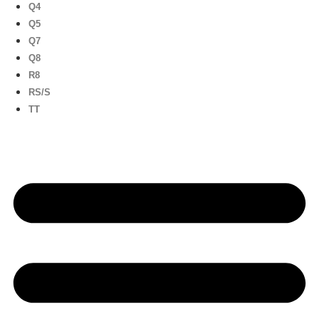
Q4
Q5
Q7
Q8
R8
RS/S
TT