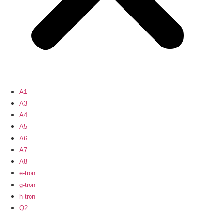
A1
A3
A4
A5
A6
A7
A8
e-tron
g-tron
h-tron
Q2