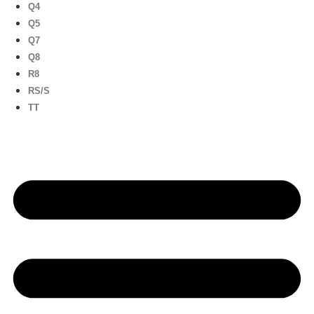
Q4
Q5
Q7
Q8
R8
RS/S
TT