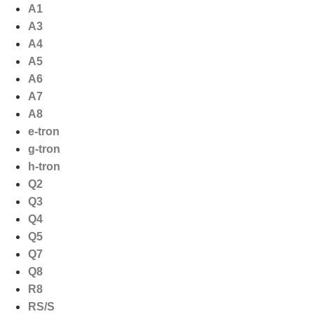
Ga
A1
naar
A3
de
A4
inhoud
A5
A6
A7
A8
e-tron
g-tron
h-tron
Q2
Q3
Q4
Q5
Q7
Q8
R8
RS/S