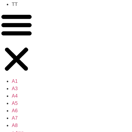
TT
A1
A3
A4
A5
A6
A7
A8