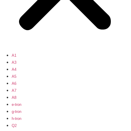
A1
A3
A4
A5
A6
A7
A8
e-tron
g-tron
h-tron
Q2