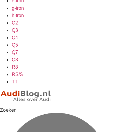
e-tron
g-tron
h-tron
Q2
Q3
Q4
Q5
Q7
Q8
R8
RS/S
TT
Zoeken