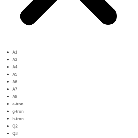
A1
A3
A4
A5
A6
A7
A8
e-tron
g-tron
h-tron
Q2
Q3