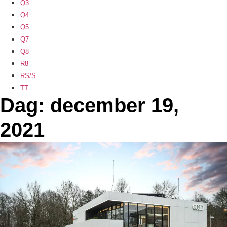
Q3
Q4
Q5
Q7
Q8
R8
RS/S
TT
Dag: december 19,
2021