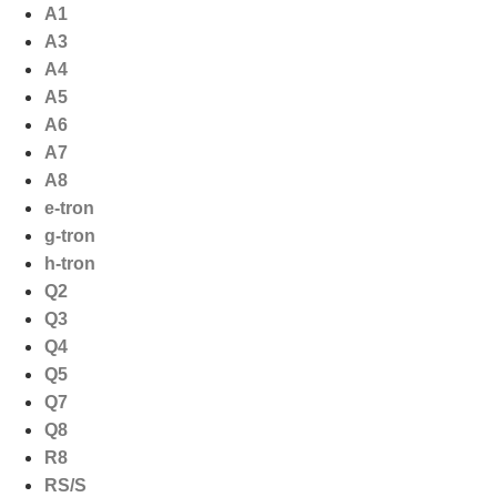
Ga
A1
naar
A3
de
A4
inhoud
A5
A6
A7
A8
e-tron
g-tron
h-tron
Q2
Q3
Q4
Q5
Q7
Q8
R8
RS/S