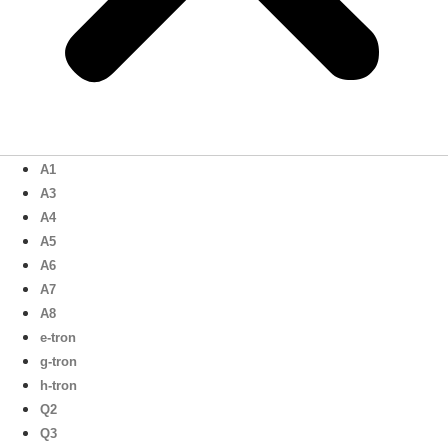
A1
A3
A4
A5
A6
A7
A8
e-tron
g-tron
h-tron
Q2
Q3