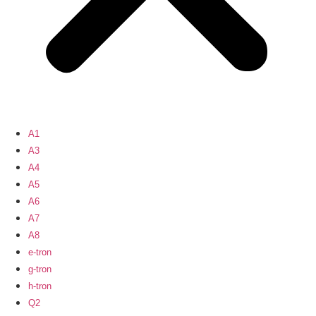
A1
A3
A4
A5
A6
A7
A8
e-tron
g-tron
h-tron
Q2