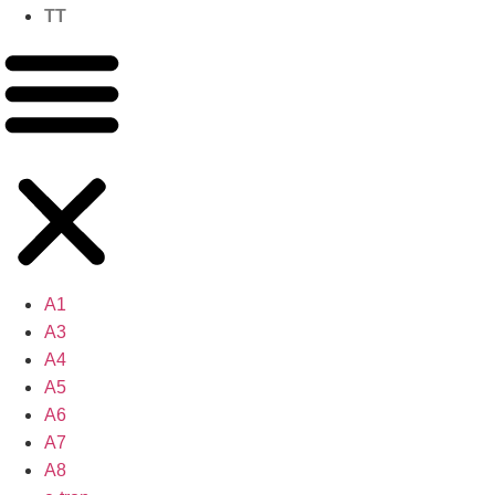
TT
A1
A3
A4
A5
A6
A7
A8