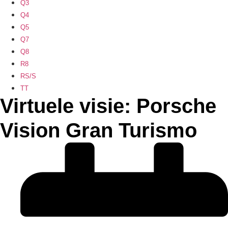
Q3
Q4
Q5
Q7
Q8
R8
RS/S
TT
Virtuele visie: Porsche
Vision Gran Turismo