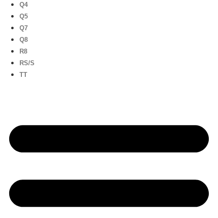
Q4
Q5
Q7
Q8
R8
RS/S
TT