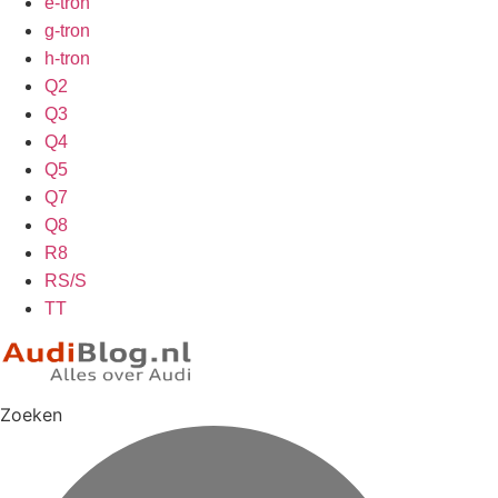
e-tron
g-tron
h-tron
Q2
Q3
Q4
Q5
Q7
Q8
R8
RS/S
TT
Zoeken