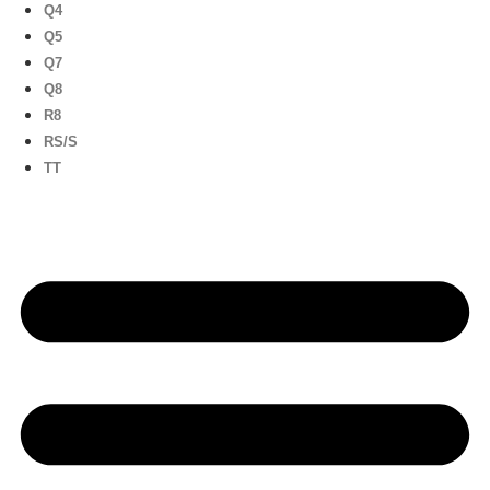
Q4
Q5
Q7
Q8
R8
RS/S
TT