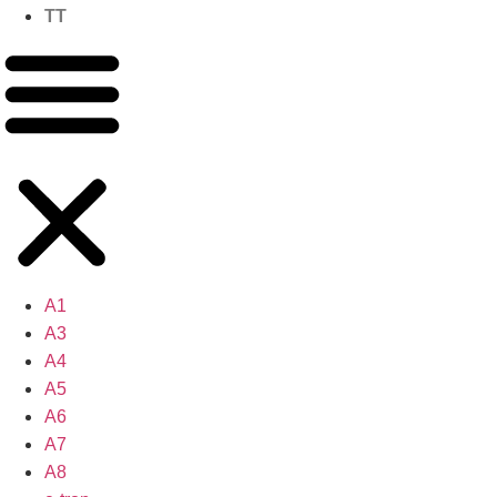
TT
A1
A3
A4
A5
A6
A7
A8