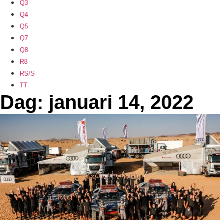
Q3
Q4
Q5
Q7
Q8
R8
RS/S
TT
Dag: januari 14, 2022