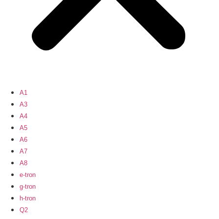
A1
A3
A4
A5
A6
A7
A8
e-tron
g-tron
h-tron
Q2