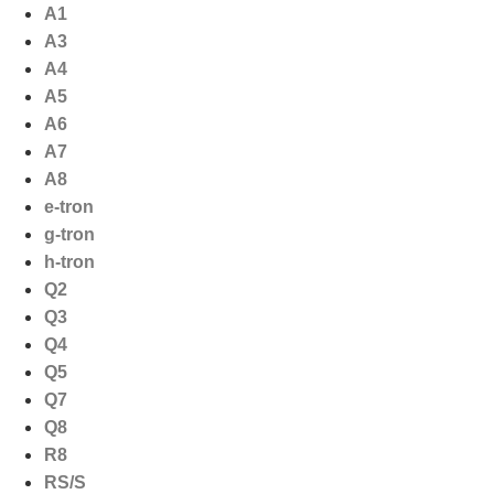
Ga
A1
naar
A3
de
A4
inhoud
A5
A6
A7
A8
e-tron
g-tron
h-tron
Q2
Q3
Q4
Q5
Q7
Q8
R8
RS/S