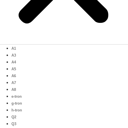
A1
A3
A4
A5
A6
A7
A8
e-tron
g-tron
h-tron
Q2
Q3