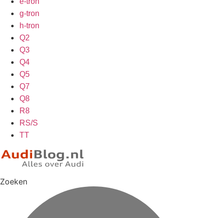
e-tron
g-tron
h-tron
Q2
Q3
Q4
Q5
Q7
Q8
R8
RS/S
TT
Zoeken