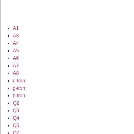
A1
A3
A4
A5
A6
A7
A8
e-tron
g-tron
h-tron
Q2
Q3
Q4
Q5
Q7