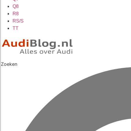
Q8
R8
RS/S
TT
Zoeken