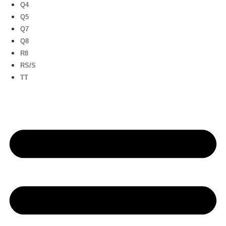
Q4
Q5
Q7
Q8
R8
RS/S
TT