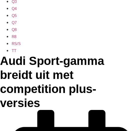
Q3
Q4
Q5
Q7
Q8
R8
RS/S
TT
Audi Sport-gamma
breidt uit met
competition plus-
versies