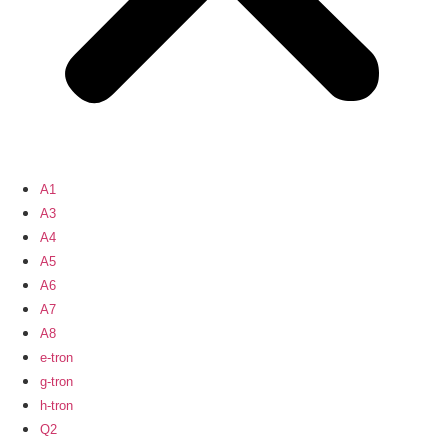
A1
A3
A4
A5
A6
A7
A8
e-tron
g-tron
h-tron
Q2