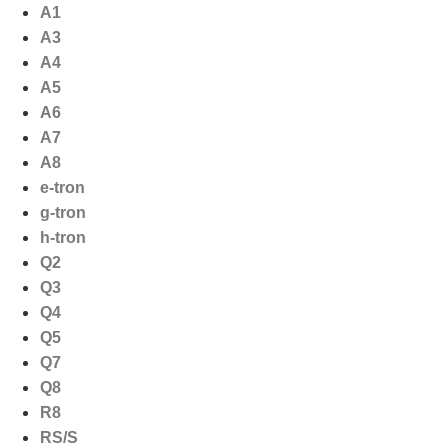
Ga
A1
naar
A3
de
A4
inhoud
A5
A6
A7
A8
e-tron
g-tron
h-tron
Q2
Q3
Q4
Q5
Q7
Q8
R8
RS/S