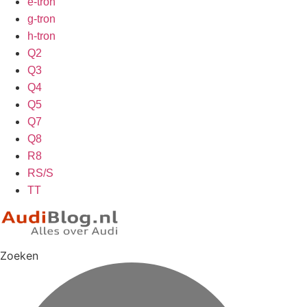
e-tron
g-tron
h-tron
Q2
Q3
Q4
Q5
Q7
Q8
R8
RS/S
TT
Zoeken