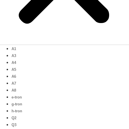
A1
A3
A4
A5
A6
A7
A8
e-tron
g-tron
h-tron
Q2
Q3