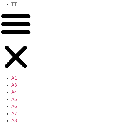
TT
A1
A3
A4
A5
A6
A7
A8