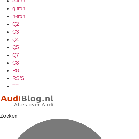
e-tron
g-tron
h-tron
Q2
Q3
Q4
Q5
Q7
Q8
R8
RS/S
TT
Zoeken