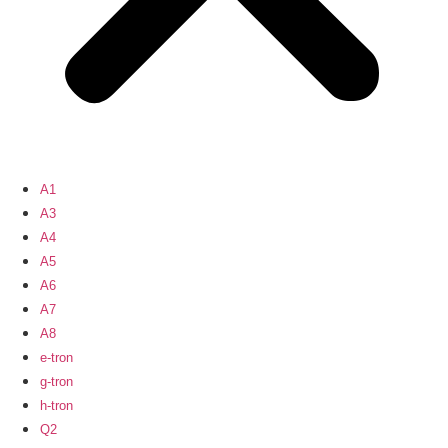
A1
A3
A4
A5
A6
A7
A8
e-tron
g-tron
h-tron
Q2