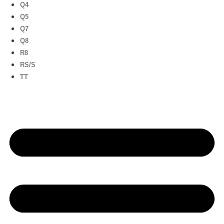
Q4
Q5
Q7
Q8
R8
RS/S
TT