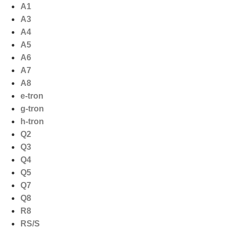
Ga
A1
naar
A3
de
A4
inhoud
A5
A6
A7
A8
e-tron
g-tron
h-tron
Q2
Q3
Q4
Q5
Q7
Q8
R8
RS/S