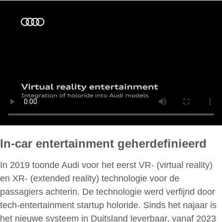
In-car entertainment geherdefinieerd
In 2019 toonde Audi voor het eerst VR- (virtual reality)
en XR- (extended reality) technologie voor de
passagiers achterin. De technologie werd verfijnd door
tech-entertainment startup holoride. Sinds het najaar is
het nieuwe systeem in Duitsland leverbaar, vanaf 2023