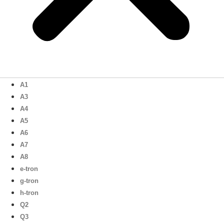
A1
A3
A4
A5
A6
A7
A8
e-tron
g-tron
h-tron
Q2
Q3