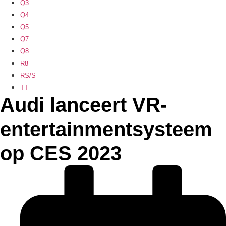
Q3
Q4
Q5
Q7
Q8
R8
RS/S
TT
Audi lanceert VR-
entertainmentsysteem
op CES 2023