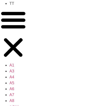
TT
A1
A3
A4
A5
A6
A7
A8